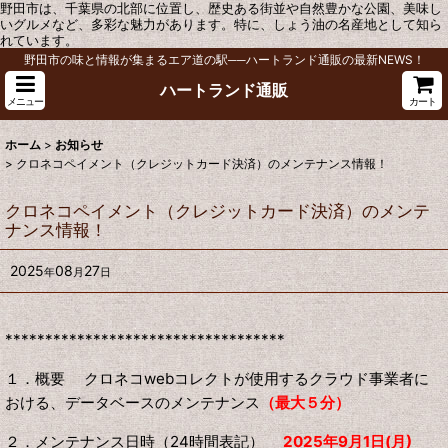
野田市は、千葉県の北部に位置し、歴史ある街並や自然豊かな公園、美味し
いグルメなど、多彩な魅力があります。特に、しょう油の名産地として知ら
れています。
野田市の味と情報が集まるエア道の駅──ハートランド通販の最新NEWS！
ハートランド通販
メニュー
カート
ホーム
>
お知らせ
>
クロネコペイメント（クレジットカード決済）のメンテナンス情報！
クロネコペイメント（クレジットカード決済）のメンテ
ナンス情報！
2025
08
27
年
月
日
***********************************
１．概要 クロネコwebコレクトが使用するクラウド事業者に
おける、データベースのメンテナンス
（最大５分）
２．メンテナンス日時（24時間表記）
2025年9月1日(月)