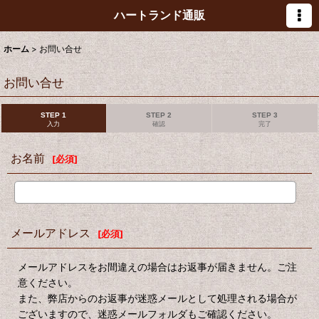
ハートランド通販
ホーム
>
お問い合せ
お問い合せ
STEP 1
STEP 2
STEP 3
入力
確認
完了
お名前
[
必須
]
メールアドレス
[
必須
]
メールアドレスをお間違えの場合はお返事が届きません。ご注
意ください。
また、弊店からのお返事が迷惑メールとして処理される場合が
ございますので、迷惑メールフォルダもご確認ください。