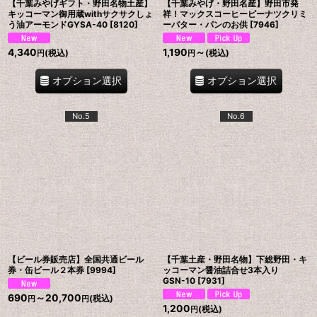
【千葉みやげギフト・野田名物土産】
【千葉みやげ・野田名産】野田市発
キッコーマン御用蔵withサクサクしょ
祥！マックスコーヒーピーナツクリミ
う油アーモンドGYSA-40
[
8120
]
ーバター・パンのお供
[
7946
]
4,340
1,190
～
(税込)
(税込)
円
円
オプション選択
オプション選択
No.5
No.6
【ビール券販売店】全国共通ビール
【千葉土産・野田名物】下総野田・キ
券・缶ビール２本券
[
9994
]
ッコーマン醤油詰合せ3本入り
GSN-10
[
7931
]
690
～20,700
(税込)
円
円
1,200
(税込)
円