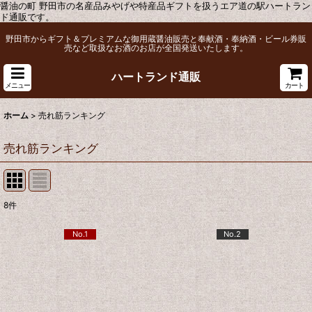
醤油の町 野田市の名産品みやげや特産品ギフトを扱うエア道の駅ハートラン
ド通販です。
野田市からギフト＆プレミアムな御用蔵醤油販売と奉献酒・奉納酒・ビール券販
売など取扱なお酒のお店が全国発送いたします。
ハートランド通販
メニュー
カート
ホーム
>
売れ筋ランキング
売れ筋ランキング
8
件
No.1
No.2