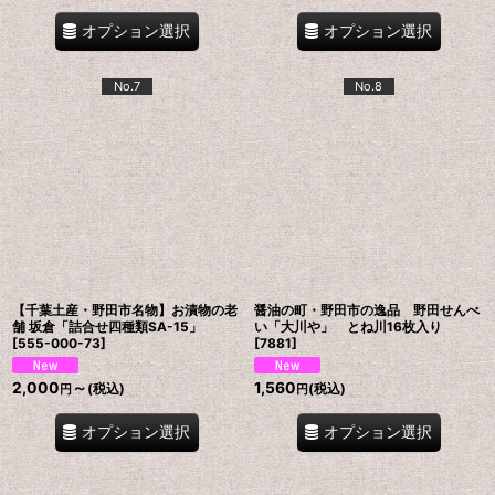
オプション選択
オプション選択
No.7
No.8
【千葉土産・野田市名物】お漬物の老
醤油の町・野田市の逸品 野田せんべ
舗 坂倉「詰合せ四種類SA-15」
い「大川や」 とね川16枚入り
[
555-000-73
]
[
7881
]
2,000
～
1,560
(税込)
(税込)
円
円
オプション選択
オプション選択