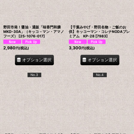
野田市発！醤油・通販「味香門和膳
【千葉みやげ・野田名物・ご飯のお
MKD-30A」（キッコ－マン・アマノ
供】キッコーマン・コレナNODAプレ
フーズ）
[
25-1076-017
]
ミアム KP-28
[
7983
]
2,980
3,300
(税込)
(税込)
円
円
オプション選択
オプション選択
No.3
No.4