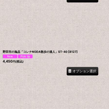
野田市の逸品「コレナNODA散歩の達人」ST-40
[
8127
]
4,450
(税込)
円
オプション選択