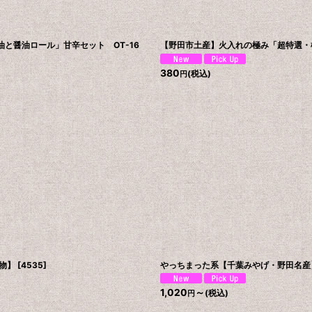
と醤油ロール」甘辛セット OT-16
【野田市土産】火入れの極み「超特選・
380
(税込)
円
物】
[
4535
]
やっちまった系【千葉みやげ・野田名産
1,020
～
(税込)
円