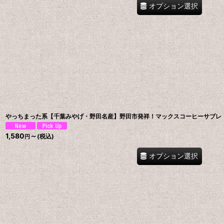
オプション選択
やっちまった系【千葉みやげ・野田名産】野田市発祥！マックスコーヒーサブレ・
1,580
～
(税込)
円
オプション選択