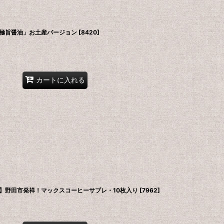
極旨醤油」お土産バージョン
[
8420
]
カートに入れる
】野田市発祥！マックスコーヒーサブレ・10枚入り
[
7962
]