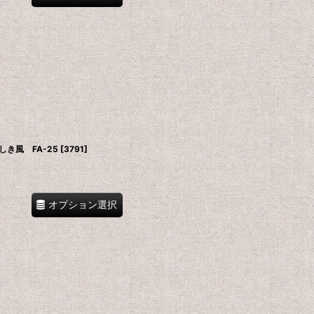
き風 FA-25
[
3791
]
オプション選択