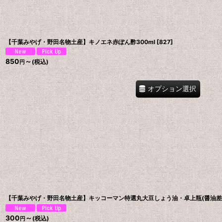
【千葉みやげ・野田名物土産】キノエネ赤ぽん酢300ml
[
827
]
850
～
(税込)
円
オプション選択
【千葉みやげ・野田名物土産】キッコーマン特選丸大豆しょう油・卓上瓶(醤油差
300
～
(税込)
円