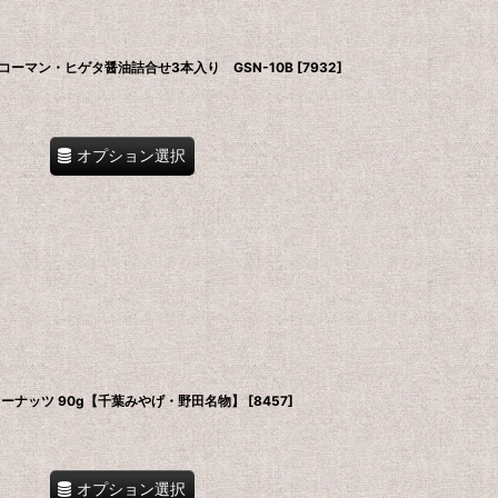
ーマン・ヒゲタ醤油詰合せ3本入り GSN-10B
[
7932
]
オプション選択
ーナッツ 90g【千葉みやげ・野田名物】
[
8457
]
オプション選択