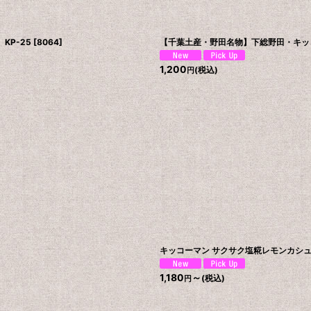
KP-25
[
8064
]
【千葉土産・野田名物】下総野田・キッコ
1,200
(税込)
円
キッコーマン サクサク塩糀レモンカシュ
1,180
～
(税込)
円