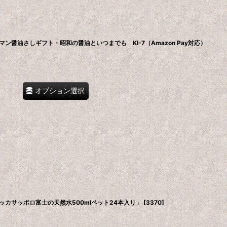
醤油さしギフト・昭和の醤油といつまでも KI-7（Amazon Pay対応）
オプション選択
カサッポロ富士の天然水500mlペット24本入り」
[
3370
]