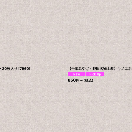
20枚入り
[
7960
]
【千葉みやげ・野田名物土産】キノエネ白
850
～
(税込)
円