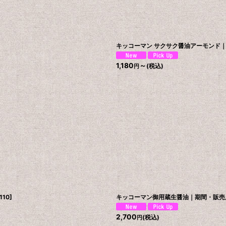
キッコーマン サクサク醤油アーモンド
1,180
～
(税込)
円
110
]
キッコーマン御用蔵生醤油｜期間・販売
2,700
(税込)
円