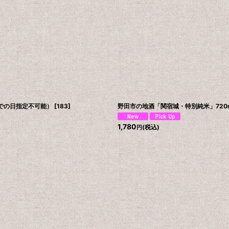
での日指定不可能）
[
183
]
野田市の地酒「関宿城・特別純米」720
1,780
(税込)
円