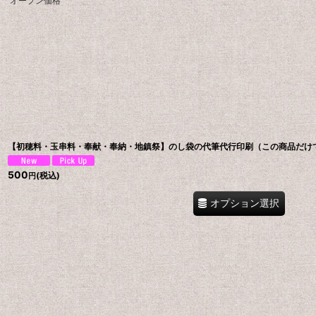
オープン価格
【初穂料・玉串料・奉献・奉納・地鎮祭】のし袋の代筆代行印刷（この商品だけ
500
(税込)
円
オプション選択