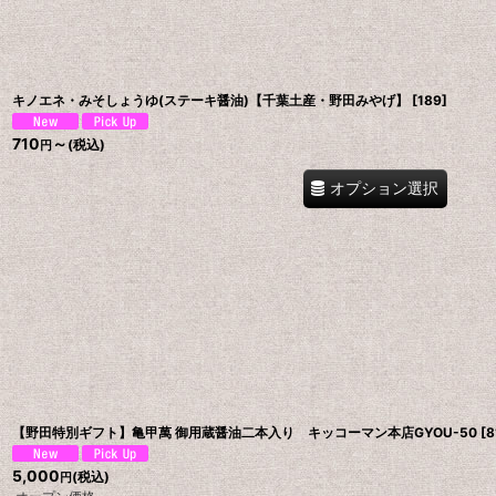
キノエネ・みそしょうゆ(ステーキ醤油)【千葉土産・野田みやげ】
[
189
]
710
～
(税込)
円
オプション選択
【野田特別ギフト】亀甲萬 御用蔵醤油二本入り キッコーマン本店GYOU-50
[
8
5,000
(税込)
円