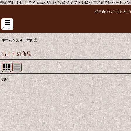
醤油の町 野田市の名産品みやげや特産品ギフトを扱うエア道の駅ハートラン
野田市からギフト＆プ
メニュー
ホーム
>
おすすめ商品
おすすめ商品
69
件
表示数
:
並び順
: