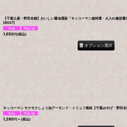
【千葉土産・野田名物】おいしい醤油通販「キッコーマン超特選・火入れ極旨醤油
[
8037
]
1,650
(税込)
円
オプション選択
キッコーマン サクサクしょう油アーモンド・トリュフ風味【千葉みやげ・野田名
1,280
～
(税込)
円