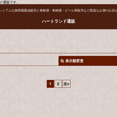
ド通販です。
レミアムな御用蔵醤油販売と奉献酒・奉納酒・ビール券販売など取扱なお酒のお店
ハートランド通販
表示順変更
1
2
次
»
絞り込む