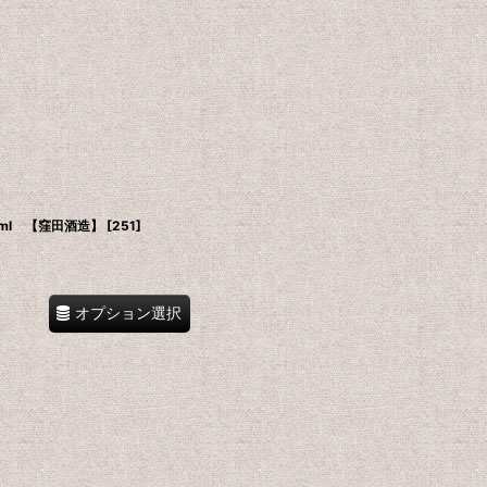
ml 【窪田酒造】
[
251
]
オプション選択