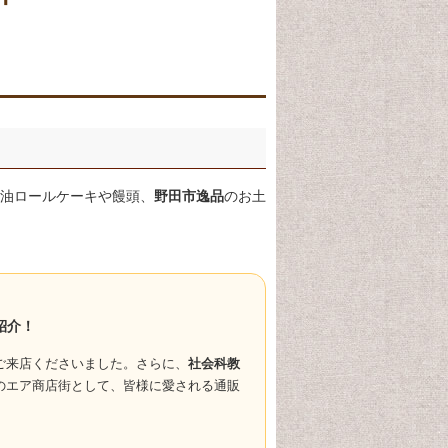
油ロールケーキや饅頭、
野田市逸品
のお土
紹介！
ご来店くださいました。さらに、
社会科教
のエア商店街として、皆様に愛される通販