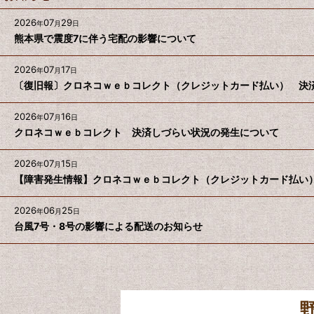
2026
07
29
年
月
日
熊本県で震度7に伴う宅配の影響について
2026
07
17
年
月
日
〔復旧報〕クロネコｗｅｂコレクト（クレジットカード払い） 決
2026
07
16
年
月
日
クロネコｗｅｂコレクト 決済しづらい状況の発生について
2026
07
15
年
月
日
【障害発生情報】クロネコｗｅｂコレクト（クレジットカード払い
2026
06
25
年
月
日
台風7号・8号の影響による配送のお知らせ