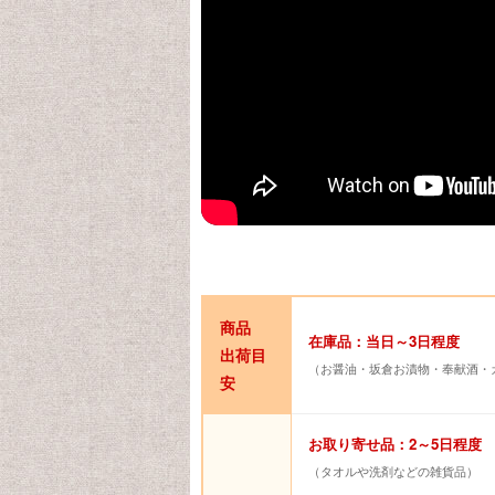
商品
在庫品：当日～3日程度
出荷目
（お醤油・坂倉お漬物・奉献酒・
安
お取り寄せ品：2～5日程度
（タオルや洗剤などの雑貨品）