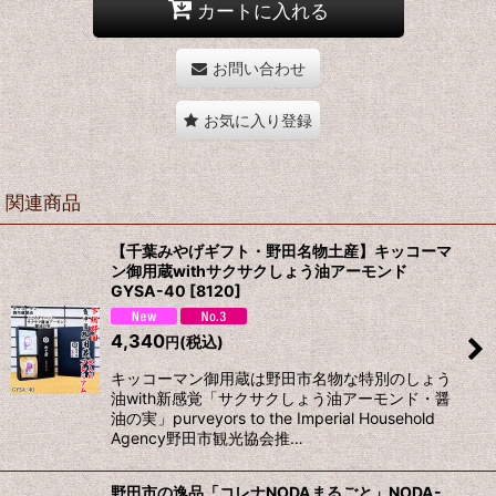
カートに入れる
お問い合わせ
お気に入り登録
関連商品
【千葉みやげギフト・野田名物土産】キッコーマ
ン御用蔵withサクサクしょう油アーモンド
GYSA-40
[
8120
]
4,340
(税込)
円
キッコーマン御用蔵は野田市名物な特別のしょう
油with新感覚「サクサクしょう油アーモンド・醤
油の実」purveyors to the Imperial Household
Agency野田市観光協会推…
野田市の逸品「コレナNODAまるごと」NODA-