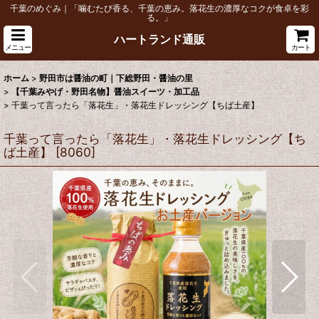
千葉のめぐみ｜「噛むたび香る、千葉の恵み。落花生の濃厚なコクが食卓を彩
る。」
ハートランド通販
メニュー
カート
ホーム
>
野田市は醤油の町｜下総野田・醤油の里
>
【千葉みやげ・野田名物】醤油スイーツ・加工品
>
千葉って言ったら「落花生」・落花生ドレッシング【ちば土産】
千葉って言ったら「落花生」・落花生ドレッシング【ち
ば土産】
[
8060
]