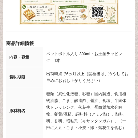
商品詳細情報
ペットボトル入り 300ml・お土産ラッピン
内容・容量
グ 1本
出荷時点で6ヵ月以上（開栓後は、冷やしてお
賞味期限
早めにお召し上がりください）
糖類（異性化液糖、砂糖）国内製造、食用植
物油脂、ごま、醸造酢、醤油、食塩、半固体
状ドレッシング、落花生、蛋白質加水分解
原材料名
物、卵黄/酒精、調味料（アミノ酸）、酸味
料、香料、増粘剤（キサンタンガム）、（一
部に大豆・ごま・小麦・卵・落花生を含む）