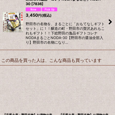
30
[
7836
]
3,450
(税込)
円
野田市の名物を、まるごとに「おもてなしギフト
セット」に！！醸造の町・野田市の贅沢あれもこ
れもギフト！！下総野田の逸品ギフトコレナ
NODAまるごとNODA-30【野田市の醤油全部入
り】野田市の名物になり…
この商品を買った人は、こんな商品も買っています
【千葉土産・野田名物】お漬物の老
【千葉土産・野田名物】お漬物の老