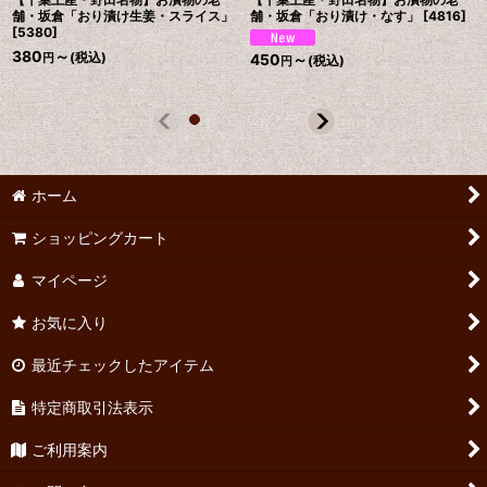
舗・坂倉「おり漬け生姜・スライス」
舗・坂倉「おり漬け・なす」
[
4816
]
[
5380
]
380
～
(税込)
450
～
円
(税込)
円
ホーム
ショッピングカート
マイページ
お気に入り
最近チェックしたアイテム
特定商取引法表示
ご利用案内