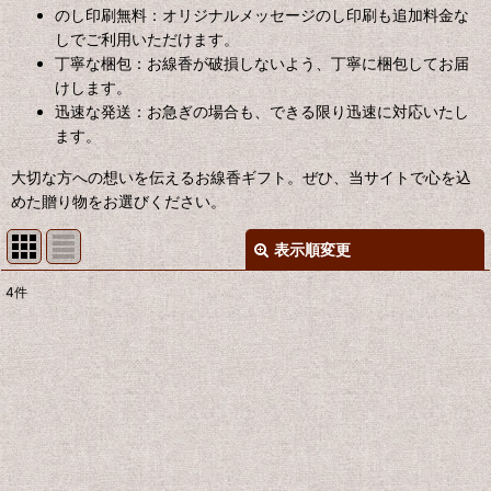
のし印刷無料：オリジナルメッセージのし印刷も追加料金な
しでご利用いただけます。
丁寧な梱包：お線香が破損しないよう、丁寧に梱包してお届
けします。
迅速な発送：お急ぎの場合も、できる限り迅速に対応いたし
ます。
大切な方への想いを伝えるお線香ギフト。ぜひ、当サイトで心を込
めた贈り物をお選びください。
表示順変更
閉じる
4
件
表示数
:
並び順
:
絞り込む