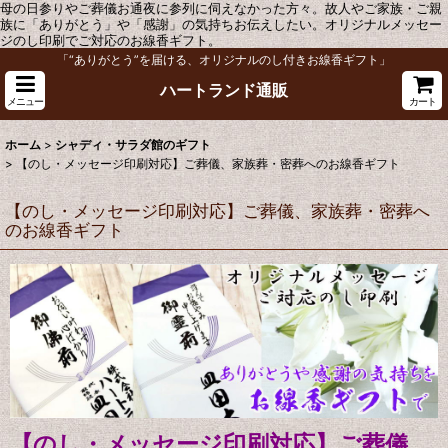
母の日参りやご葬儀お通夜に参列に伺えなかった方々。故人やご家族・ご親
族に「ありがとう」や「感謝」の気持ちお伝えしたい。オリジナルメッセー
ジのし印刷でご対応のお線香ギフト。
「“ありがとう”を届ける、オリジナルのし付きお線香ギフト」
ハートランド通販
メニュー
カート
ホーム
>
シャディ・サラダ館のギフト
>
【のし・メッセージ印刷対応】ご葬儀、家族葬・密葬へのお線香ギフト
【のし・メッセージ印刷対応】ご葬儀、家族葬・密葬へ
のお線香ギフト
【のし・メッセージ印刷対応】ご葬儀、