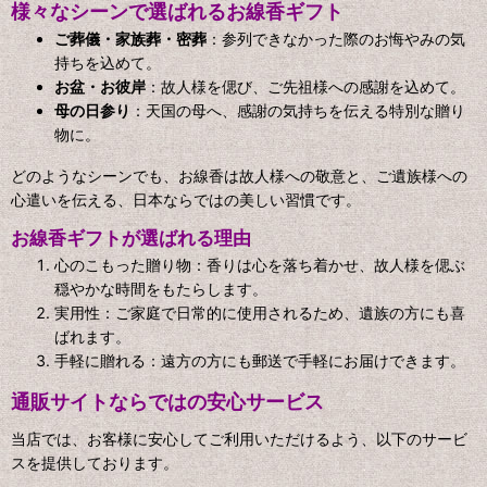
様々なシーンで選ばれるお線香ギフト
ご葬儀・家族葬・密葬
：参列できなかった際のお悔やみの気
持ちを込めて。
お盆・お彼岸
：故人様を偲び、ご先祖様への感謝を込めて。
母の日参り
：天国の母へ、感謝の気持ちを伝える特別な贈り
物に。
どのようなシーンでも、お線香は故人様への敬意と、ご遺族様への
心遣いを伝える、日本ならではの美しい習慣です。
お線香ギフトが選ばれる理由
心のこもった贈り物：香りは心を落ち着かせ、故人様を偲ぶ
穏やかな時間をもたらします。
実用性：ご家庭で日常的に使用されるため、遺族の方にも喜
ばれます。
手軽に贈れる：遠方の方にも郵送で手軽にお届けできます。
通販サイトならではの安心サービス
当店では、お客様に安心してご利用いただけるよう、以下のサービ
スを提供しております。