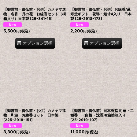
【御霊前・御仏前・お供】カメヤマ進
【御霊前・御仏前・お供】お線香/薫
物 名香・月の花 お線香セット（桐
寿堂ギフト 花琳・短寸4入り 日本
箱入り）日本製
[
25-341-15
]
製
[
25-2918-178
]
5,500
2,200
(税込)
(税込)
円
円
オプション選択
オプション選択
【御霊前・御仏前・お供】カメヤマ進
【御霊前・御仏前】日本香堂 司薫・二
物 和遊 お線香セット 日本製
種香 （白檀・沈香)8箱塗箱入り
[
225-2918-151
]
[
25-2919-107
]
3,300
11,000
(税込)
(税込)
円
円