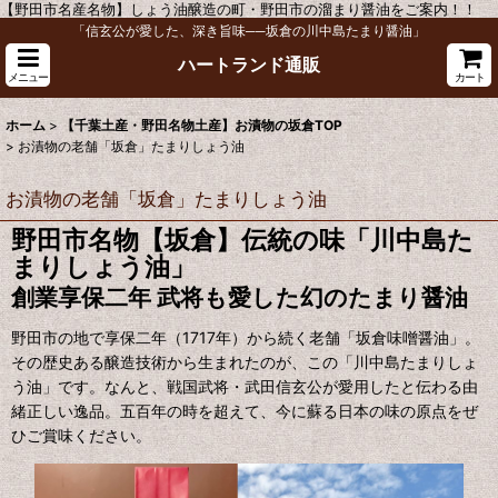
【野田市名産名物】しょう油醸造の町・野田市の溜まり醤油をご案内！！
「信玄公が愛した、深き旨味──坂倉の川中島たまり醤油」
ハートランド通販
メニュー
カート
ホーム
>
【千葉土産・野田名物土産】お漬物の坂倉TOP
>
お漬物の老舗「坂倉」たまりしょう油
お漬物の老舗「坂倉」たまりしょう油
野田市名物【坂倉】伝統の味「川中島た
まりしょう油」
創業享保二年 武将も愛した幻のたまり醤油
野田市の地で享保二年（1717年）から続く老舗「坂倉味噌醤油」。
その歴史ある醸造技術から生まれたのが、この「川中島たまりしょ
う油」です。なんと、戦国武将・武田信玄公が愛用したと伝わる由
緒正しい逸品。五百年の時を超えて、今に蘇る日本の味の原点をぜ
ひご賞味ください。