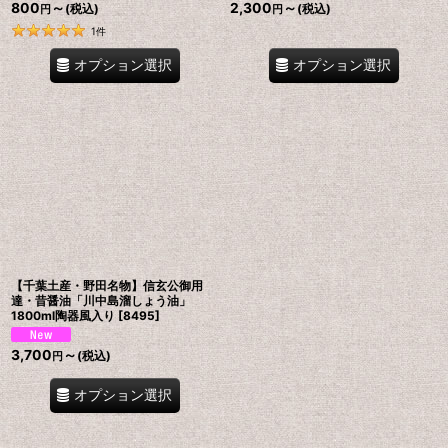
800
～
2,300
～
(税込)
(税込)
円
円
1
件
オプション選択
オプション選択
【千葉土産・野田名物】信玄公御用
達・昔醤油「川中島溜しょう油」
1800ml陶器風入り
[
8495
]
3,700
～
(税込)
円
オプション選択