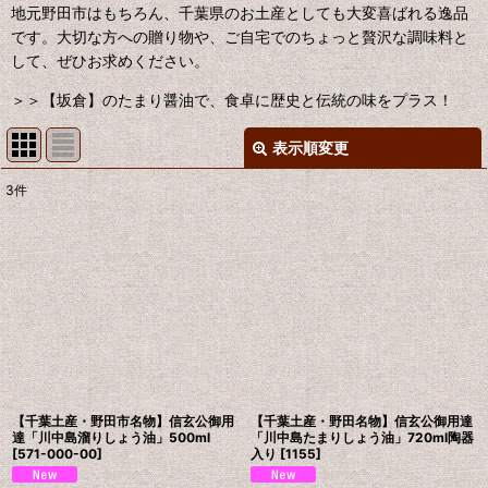
地元野田市はもちろん、千葉県のお土産としても大変喜ばれる逸品
です。大切な方への贈り物や、ご自宅でのちょっと贅沢な調味料と
して、ぜひお求めください。
＞＞【坂倉】のたまり醤油で、食卓に歴史と伝統の味をプラス！
表示順変更
閉じる
3
件
表示数
:
並び順
:
絞り込む
【千葉土産・野田市名物】信玄公御用
【千葉土産・野田名物】信玄公御用達
達「川中島溜りしょう油」500ml
「川中島たまりしょう油」720ml陶器
[
571-000-00
]
入り
[
1155
]