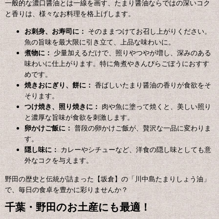
一般的な濃口醤油とは一線を画す、たまり醤油ならではの深いコク
と香りは、様々なお料理を格上げします。
お刺身、お寿司に：
そのままつけてお召し上がりください。
魚の旨味を最大限に引き立て、上品な味わいに。
煮物に：
少量加えるだけで、照りやつやが増し、深みのある
味わいに仕上がります。特に角煮やきんぴらごぼうにおすす
めです。
焼きおにぎり、餅に：
香ばしいたまり醤油の香りが食欲をそ
そります。
つけ焼き、照り焼きに：
肉や魚に塗って焼くと、美しい照り
と濃厚な旨味が食欲を刺激します。
卵かけご飯に：
普段の卵かけご飯が、贅沢な一品に変わりま
す。
隠し味に：
カレーやシチューなど、洋食の隠し味としても意
外なコクを与えます。
野田の歴史と伝統が詰まった【坂倉】の「川中島たまりしょう油」
で、毎日の食卓を豊かに彩りませんか？
千葉・野田のお土産にも最適！