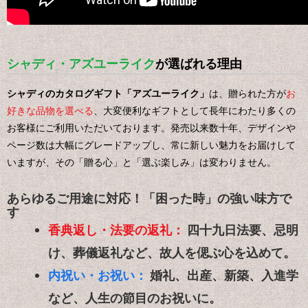
シャディ・アズユーライク
が選ばれる理由
シャディのカタログギフト「アズユーライク」
は、贈られた方が
お
好きな品物を選べる
、大変便利なギフトとして長年にわたり多くの
お客様にご利用いただいております。発売以来数十年、デザインや
ページ数は大幅にグレードアップし、常に新しい魅力をお届けして
いますが、その「贈る心」と「選ぶ楽しみ」は変わりません。
あらゆるご用途に対応！「困った時」の強い味方で
す
香典返し・法要の返礼：
四十九日法要、忌明
け、葬儀返礼など、故人を偲ぶ心を込めて。
内祝い・お祝い：
婚礼、出産、新築、入進学
など、人生の節目のお祝いに。