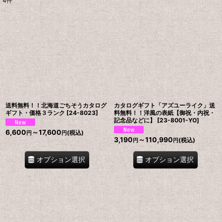
4
件
表示数
:
並び順
:
絞り込む
送料無料！！北海道ごちそうカタログ
カタログギフト「アズユーライク」送
ギフト・価格３ランク
[
24-8023
]
料無料！！洋風の表紙【御祝・内祝・
記念品などに】
[
23-8001-YO
]
6,600
～17,600
(税込)
円
円
3,190
～110,990
(税込)
円
円
オプション選択
オプション選択