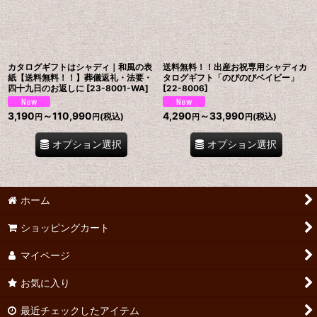
カタログギフトはシャディ｜和風の表
送料無料！！出産お祝専用シャディカ
紙【送料無料！！】葬儀返礼・法要・
タログギフト「のびのびベイビー」
四十九日のお返しに
[
23-8001-WA
]
[
22-8006
]
3,190
～110,990
4,290
～33,990
(税込)
(税込)
円
円
円
円
オプション選択
オプション選択
ホーム
ショッピングカート
マイページ
お気に入り
最近チェックしたアイテム