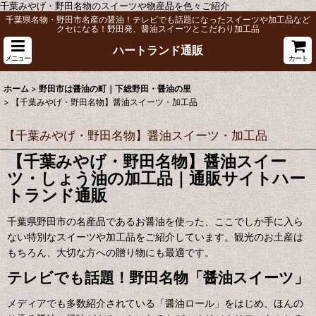
千葉みやげ・野田名物のスイーツや物産品を色々ご紹介
千葉県名物・野田市名産の醤油！テレビでも話題になったスイーツや加工品など
クセになる！野田発、醤油スイーツとこだわり加工品
ハートランド通販
メニュー
カート
ホーム
>
野田市は醤油の町｜下総野田・醤油の里
>
【千葉みやげ・野田名物】醤油スイーツ・加工品
【千葉みやげ・野田名物】醤油スイーツ・加工品
【千葉みやげ・野田名物】醤油スイー
ツ・しょう油の加工品｜通販サイトハー
トランド通販
千葉県野田市の名産品であるお醤油を使った、ここでしか手に入ら
ない特別なスイーツや加工品をご紹介しています。観光のお土産は
もちろん、大切な方への贈り物にも最適です。
テレビでも話題！野田名物「醤油スイーツ」
メディアでも多数紹介されている「醤油ロール」をはじめ、ほんの