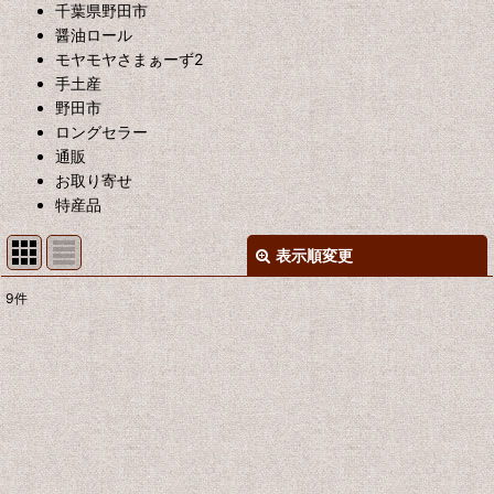
千葉県野田市
醤油ロール
モヤモヤさまぁーず2
手土産
野田市
ロングセラー
通販
お取り寄せ
特産品
表示順変更
閉じる
9
件
表示数
:
並び順
:
絞り込む