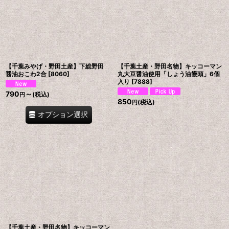
【千葉みやげ・野田土産】下総野田
【千葉土産・野田名物】キッコーマン
醤油おこわ2合
[
8060
]
丸大豆醤油使用「しょう油饅頭」6個
入り
[
7888
]
790
～
(税込)
円
850
(税込)
円
オプション選択
【千葉土産・野田名物】キッコーマン