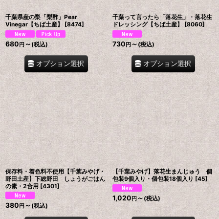
千葉県産の梨「梨酢」Pear
千葉って言ったら「落花生」・落花生
Vinegar【ちば土産】
[
8474
]
ドレッシング【ちば土産】
[
8060
]
680
～
730
～
(税込)
(税込)
円
円
オプション選択
オプション選択
保存料・着色料不使用【千葉みやげ・
【千葉みやげ】落花生まんじゅう 個
野田土産】下総野田 しょうがごはん
包装9個入り・個包装18個入り
[
45
]
の素・2合用
[
4301
]
1,020
～
(税込)
円
380
～
(税込)
円