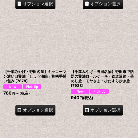
オプション選択
オプション選択
【千葉みやげ・野田名産】キッコーマ
【千葉みやげ・野田名物】野田市で話
ン濃い口醤油「しょう油飴」和柄手拭
題の醤油ロールケーキ・鉄道沿線・昼
い包み
[
7878
]
めし旅・モヤさま・ひたすら歩き旅
[
7988
]
780
～
(税込)
円
940
(税込)
円
オプション選択
オプション選択