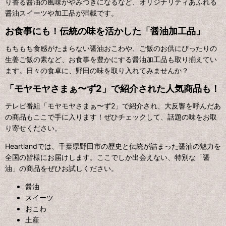
り香る醤油の風味がやみつきになるなど、オリジナリティあふれる
醤油スイーツや加工品が満載です。
お食事にも！伝統の味を活かした「醤油加工品」
もちもち食感がたまらない醤油おこわや、ご飯のお供にぴったりの
生姜ご飯の素など、お食事を豊かにする醤油加工品も取り揃えてい
ます。日々の食卓に、野田の味を取り入れてみませんか？
「モヤモヤさまぁ〜ず2」で紹介された人気商品も！
テレビ番組「モヤモヤさまぁ〜ず2」で紹介され、大反響を呼んだあ
の商品もここで手に入ります！ぜひチェックして、話題の味をお取
り寄せください。
Heartlandでは、千葉県野田市の歴史と伝統が詰まった醤油の魅力を
全国の皆様にお届けします。ここでしか出会えない、特別な「醤
油」の商品をぜひお試しください。
醤油
スイーツ
おこわ
土産