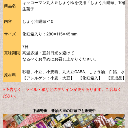
キッコーマン丸大豆しょうゆを使用「しょう油饅頭」10個
商品名
生菓子
内容
しょう油饅頭×10
サイズ
化粧箱入り：280×115×45mm
7日
賞味期限
高温多湿・直射日光を避けて
なるべくお早めにお召し上がりください。
砂糖、小豆、小麦粉、丸大豆GABA、しょう油、白餡、水
原材料
【アレルゲン：小麦・大豆】 【化粧箱入】 【完成品】
※予告なく、ラベル・箱などのデザイン変更があります。ご容赦く
ださい。
下総野田 醤油の里の店頭でも販売中