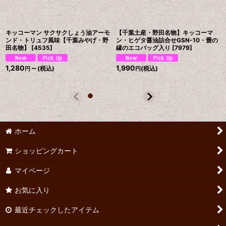
キッコーマン サクサクしょう油アーモ
【千葉土産・野田名物】キッコーマ
ンド・トリュフ風味【千葉みやげ・野
ン・ヒゲタ醤油詰合せGSN-10・畳の
田名物】
[
4535
]
縁のエコバッグ入り
[
7979
]
1,280
～
1,990
(税込)
(税込)
円
円
ホーム
ショッピングカート
マイページ
お気に入り
最近チェックしたアイテム