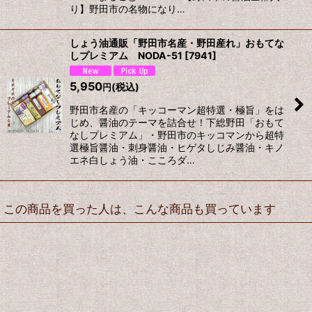
り】野田市の名物になり…
しょう油通販「野田市名産・野田産れ」おもてな
しプレミアム NODA-51
[
7941
]
5,950
(税込)
円
野田市名産の「キッコーマン超特選・極旨」をは
じめ、醤油のテーマを詰合せ！下総野田「おもて
なしプレミアム」・野田市のキッコマンから超特
選極旨醤油・刺身醤油・ヒゲタしじみ醤油・キノ
エネ白しょう油・こころダ…
この商品を買った人は、こんな商品も買っています