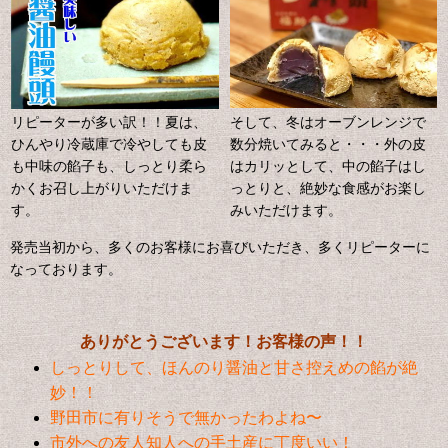
リピーターが多い訳！！
夏は、
そして、冬はオーブンレンジで
ひんやり冷蔵庫で冷やしても皮
数分焼いてみると・・・外の皮
も中味の餡子も、しっとり柔ら
はカリッとして、中の餡子はし
かくお召し上がりいただけま
っとりと、絶妙な食感がお楽し
す。
みいただけます。
発売当初から、多くのお客様にお喜びいただき、多くリピーターに
なっております。
ありがとうございます！お客様の声！！
しっとりして、ほんのり醤油と甘さ控えめの餡が絶
妙！！
野田市に有りそうで無かったわよね〜
市外への友人知人への手土産に丁度いい！