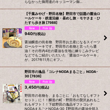
らなかった御用達のキッコーマン御…
【千葉みやげ・野田名物】野田市で話題の醤油ロ
ールケーキ・鉄道沿線・昼めし旅・モヤさま・ひ
たすら歩き旅
[
7988
]
940
(税込)
円
醤油醸造の街名物 野田市お土産になるスイーツ
ロールケーキです。野田市の名物と言ったら醤
油！その市内4社の醤油を生地に練りこみテレビ
などでもご紹介いただいた「醤油ロールケーキ」
が、2017年11月にギフ…
野田市の逸品「コレナNODAまるごと」NODA-
30
[
7836
]
3,450
(税込)
円
野田市の名物を、まるごとに「おもてなしギフト
セット」に！！醸造の町・野田市の贅沢あれもこ
れもギフト！！下総野田の逸品ギフトコレナ
NODAまるごとNODA-30【野田市の醤油全部入