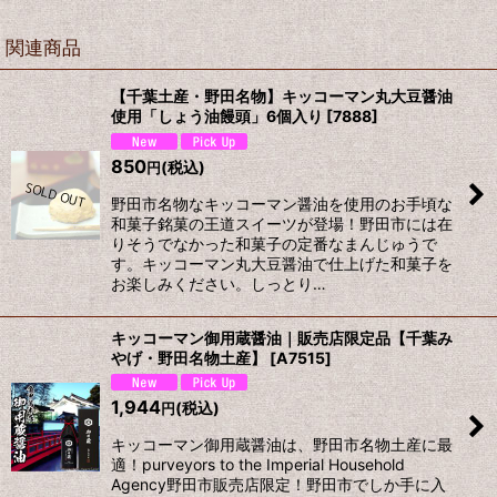
関連商品
【千葉土産・野田名物】キッコーマン丸大豆醤油
使用「しょう油饅頭」6個入り
[
7888
]
850
(税込)
円
野田市名物なキッコーマン醤油を使用のお手頃な
和菓子銘菓の王道スイーツが登場！野田市には在
りそうでなかった和菓子の定番なまんじゅうで
す。キッコーマン丸大豆醤油で仕上げた和菓子を
お楽しみください。しっとり…
キッコーマン御用蔵醤油｜販売店限定品【千葉み
やげ・野田名物土産】
[
A7515
]
1,944
(税込)
円
キッコーマン御用蔵醤油は、野田市名物土産に最
適！purveyors to the Imperial Household
Agency野田市販売店限定！野田市でしか手に入