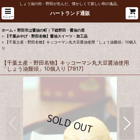
しょう油の街・野田が生んだ、懐かしくて新しい和の逸品。
ハートランド通販
メニュー
カート
ホーム
>
野田市は醤油の町｜下総野田・醤油の里
>
【千葉みやげ・野田名物】醤油スイーツ・加工品
>
【千葉土産・野田名物】キッコーマン丸大豆醤油使用「しょう油饅頭」10個入
り
【千葉土産・野田名物】キッコーマン丸大豆醤油使用
「しょう油饅頭」10個入り
[
7917
]