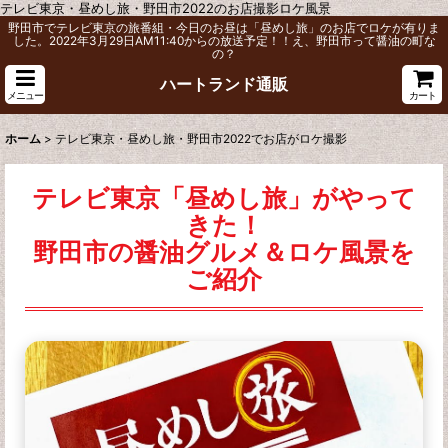
テレビ東京・昼めし旅・野田市2022のお店撮影ロケ風景
野田市でテレビ東京の旅番組・今日のお昼は「昼めし旅」のお店でロケが有りま
した。2022年3月29日AM11:40からの放送予定！！え、野田市って醤油の町な
の？
ハートランド通販
メニュー
カート
ホーム
>
テレビ東京・昼めし旅・野田市2022でお店がロケ撮影
テレビ東京「昼めし旅」がやって
きた！
野田市の醤油グルメ＆ロケ風景を
ご紹介