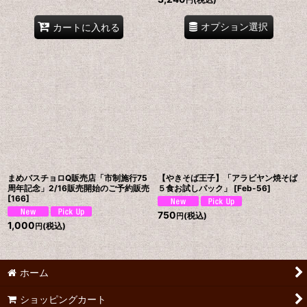
円
オプション選択
カートに入れる
まめバスチョロQ販売店「市制施行75
【やきそば王子】「アラビヤン焼そば
周年記念」2/16販売開始のご予約販売
５食お試しパック」
[
Feb-56
]
[
166
]
750
(税込)
円
1,000
(税込)
円
ホーム
ショッピングカート