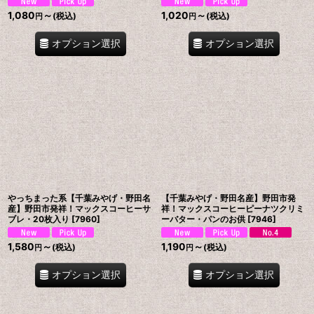
1,080
～
1,020
～
(税込)
(税込)
円
円
オプション選択
オプション選択
やっちまった系【千葉みやげ・野田名
【千葉みやげ・野田名産】野田市発
産】野田市発祥！マックスコーヒーサ
祥！マックスコーヒーピーナツクリミ
ブレ・20枚入り
[
7960
]
ーバター・パンのお供
[
7946
]
1,580
～
1,190
～
(税込)
(税込)
円
円
オプション選択
オプション選択