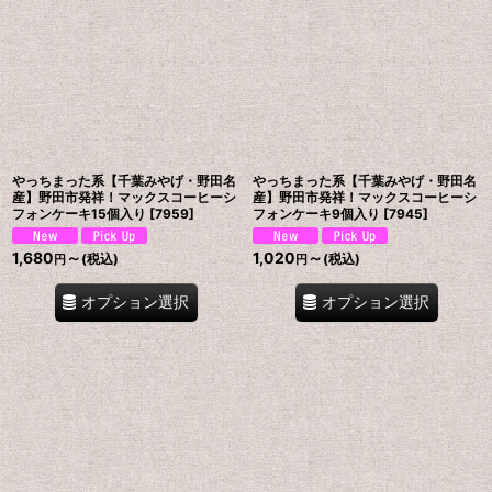
やっちまった系【千葉みやげ・野田名
やっちまった系【千葉みやげ・野田名
産】野田市発祥！マックスコーヒーシ
産】野田市発祥！マックスコーヒーシ
フォンケーキ15個入り
[
7959
]
フォンケーキ9個入り
[
7945
]
1,680
～
1,020
～
(税込)
(税込)
円
円
オプション選択
オプション選択