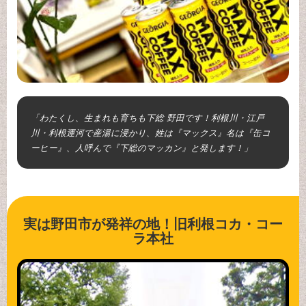
「わたくし、生まれも育ちも下総 野田です！利根川・江戸
川・利根運河で産湯に浸かり、姓は『マックス』名は『缶コ
ーヒー』、人呼んで『下総のマッカン』と発します！」
実は野田市が発祥の地！旧利根コカ・コー
ラ本社