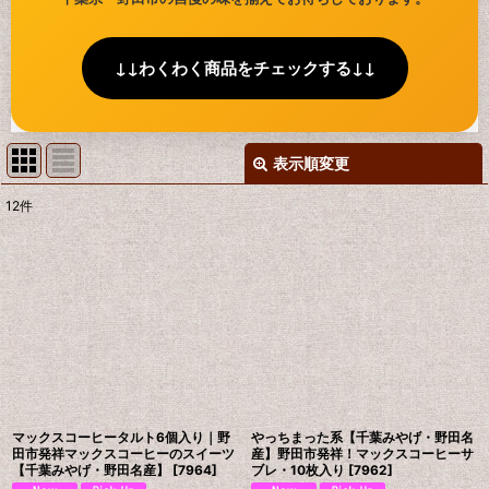
↓↓わくわく商品をチェックする↓↓
表示順変更
閉じる
12
件
表示数
:
並び順
:
絞り込む
マックスコーヒータルト6個入り｜野
やっちまった系【千葉みやげ・野田名
田市発祥マックスコーヒーのスイーツ
産】野田市発祥！マックスコーヒーサ
【千葉みやげ・野田名産】
[
7964
]
ブレ・10枚入り
[
7962
]