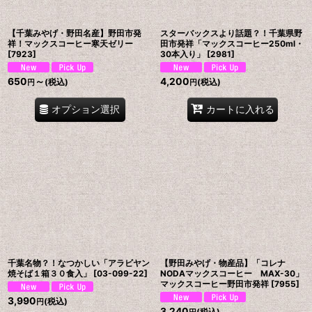
【千葉みやげ・野田名産】野田市発
スターバックスより話題？！千葉県野
祥！マックスコーヒー寒天ゼリー
田市発祥「マックスコーヒー250ml・
[
7923
]
30本入り」
[
2981
]
650
～
4,200
(税込)
(税込)
円
円
オプション選択
カートに入れる
千葉名物？！なつかしい「アラビヤン
【野田みやげ・物産品】「コレナ
焼そば１箱３０食入」
[
03-099-22
]
NODAマックスコーヒー MAX-30」
マックスコーヒー野田市発祥
[
7955
]
3,990
(税込)
円
3,240
(税込)