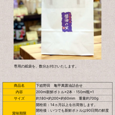
専用の紙袋を、数分お付けいたします。
商品名
下総野田 亀甲萬醤油詰合せ
内容
200ml新鮮ボトル×2本・150ml瓶×1
サイズ
約180×約200×約60mm
重量約700g
開栓前：14ヵ月以上を出荷致します。
開栓後：いつでも新鮮ボトルは90日間の鮮度
賞味期限