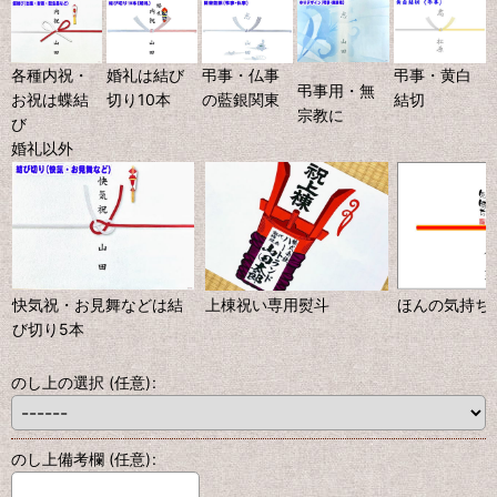
各種内祝・
婚礼は結び
弔事・仏事
弔事・黄白
弔事用・無
お祝は蝶結
切り10本
の藍銀関東
結切
宗教に
び
婚礼以外
快気祝・お見舞などは結
上棟祝い専用熨斗
ほんの気持ち
び切り5本
のし上の選択
(任意)
:
のし上備考欄
(任意)
: