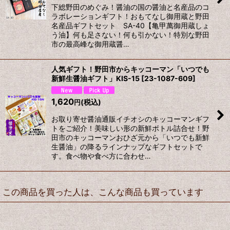
下総野田のめぐみ！醤油の国の醤油と名産品のコ
ラボレーションギフト！おもてなし御用蔵と野田
名産品ギフトセット SA-40【亀甲萬御用蔵しょ
う油】何も足さない！何も引かない！特別な野田
市の最高峰な御用蔵醤…
人気ギフト！野田市からキッコーマン「いつでも
新鮮生醤油ギフト」KIS-15
[
23-1087-609
]
1,620
(税込)
円
お取り寄せ醤油通販イチオシのキッコーマンギフ
トをご紹介！美味しい形の新鮮ボトル詰合せ！野
田市のキッコーマンおひざ元から「いつでも新鮮
生醤油」の降るラインナップなギフトセットで
す。食べ物や食べ方に合わせ…
この商品を買った人は、こんな商品も買っています