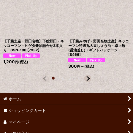
【千葉土産・野田名物】下総野田・キ
【千葉みやげ・野田名物土産】キッコ
ッコーマン・ヒゲタ醤油詰合せ3本入
ーマン特選丸大豆しょう油・卓上瓶
り GSN-10B
[
7932
]
(醤油差し)・ギフトパッケージ
[
8466
]
1,200
(税込)
円
300
～
(税込)
円
ホーム
ショッピングカート
マイページ