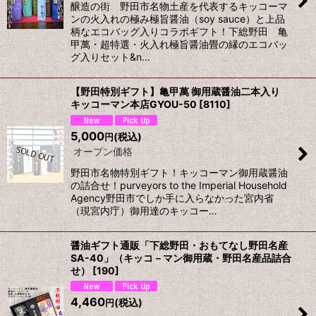
醸造の街 野田市名物土産を代表するキッコーマ
ンの火入れの極み極旨醤油（soy sauce）と上品
柄なエコバッグ入りコラボギフト！下総野田 亀
甲萬・超特選・火入れ極旨醤油畳の縁のエコバッ
グ入りセット&n…
【野田特別ギフト】亀甲萬 御用蔵醤油二本入り
キッコーマン本店GYOU-50
[
8110
]
5,000
(税込)
円
オープン価格
野田市名物特別ギフト！キッコーマン御用蔵醤油
の詰合せ！purveyors to the Imperial Household
Agency野田市でしか手に入らなかった宮内省
（現宮内庁）御用達のキッコー…
醤油ギフト通販「下総野田・おもてなし野田名産
SA-40」（キッコ－マン御用蔵・野田名産品詰合
せ）
[
190
]
4,460
(税込)
円