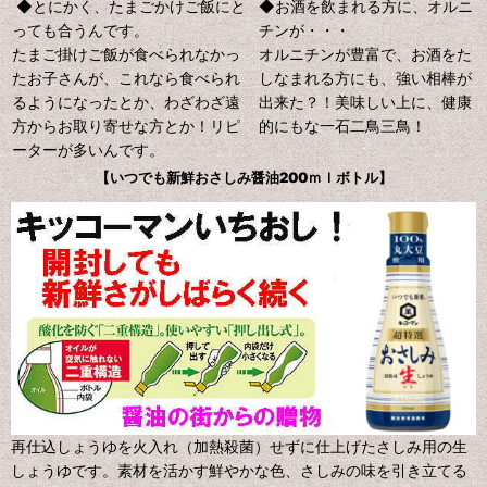
◆とにかく、たまごかけご飯にと
◆お酒を飲まれる方に、オルニ
っても合うんです。
チンが・・・
たまご掛けご飯が食べられなかっ
オルニチンが豊富で、お酒をた
たお子さんが、これなら食べられ
しなまれる方にも、強い相棒が
るようになったとか、わざわざ遠
出来た？！美味しい上に、健康
方からお取り寄せな方とか！リピ
的にもな一石二鳥三鳥！
ーターが多いんです。
【いつでも新鮮おさしみ醤油200ｍｌボトル】
再仕込しょうゆを火入れ（加熱殺菌）せずに仕上げたさしみ用の生
しょうゆです。素材を活かす鮮やかな色、さしみの味を引き立てる