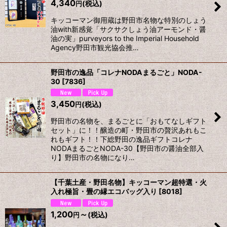
4,340
(税込)
円
キッコーマン御用蔵は野田市名物な特別のしょう
油with新感覚「サクサクしょう油アーモンド・醤
油の実」purveyors to the Imperial Household
Agency野田市観光協会推…
野田市の逸品「コレナNODAまるごと」NODA-
30
[
7836
]
3,450
(税込)
円
野田市の名物を、まるごとに「おもてなしギフト
セット」に！！醸造の町・野田市の贅沢あれもこ
れもギフト！！下総野田の逸品ギフトコレナ
NODAまるごとNODA-30【野田市の醤油全部入
り】野田市の名物になり…
【千葉土産・野田名物】キッコーマン超特選・火
入れ極旨・畳の縁エコバッグ入り
[
8018
]
1,200
～
(税込)
円