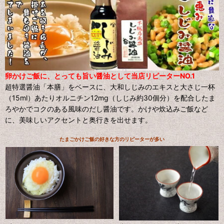
卵かけご飯に、とっても旨い醤油として当店リピーターNO.1
超特選醤油「本膳」をベースに、大和しじみのエキスと大さじ一杯
（15ml）あたりオルニチン12mg（しじみ約30個分）を配合したま
ろやかでコクのある風味のだし醤油です。かけや炊込みご飯など
に、美味しいアクセントと奥行きを出せます。
たまごかけご飯の好きな方のリピーターが多い