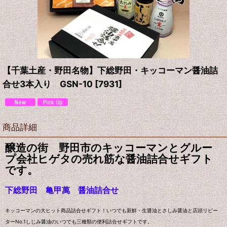
【千葉土産・野田名物】下総野田・キッコーマン醤油詰
合せ3本入り GSN-10
[
7931
]
商品詳細
醸造の街 野田市のキッコーマンとグルー
プ会社ヒゲタの売れ筋な醤油詰合せギフト
です。
下総野田 亀甲萬 醤油詰合せ
キッコーマンの大ヒット商品詰合せギフト！いつでも新鮮・生醤油とさしみ醤油と店頭リピー
ターNo.1しじみ醤油のいつでも三種類の便利詰合せギフトです。