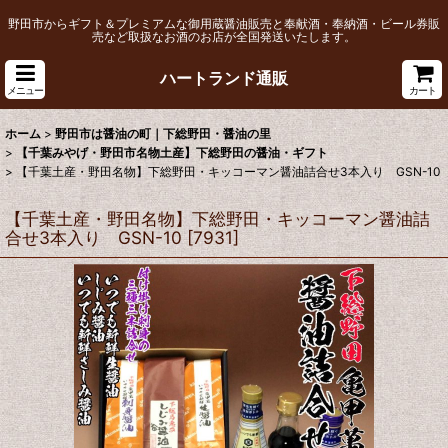
野田市からギフト＆プレミアムな御用蔵醤油販売と奉献酒・奉納酒・ビール券販
売など取扱なお酒のお店が全国発送いたします。
ハートランド通販
メニュー
カート
ホーム
>
野田市は醤油の町｜下総野田・醤油の里
>
【千葉みやげ・野田市名物土産】下総野田の醤油・ギフト
>
【千葉土産・野田名物】下総野田・キッコーマン醤油詰合せ3本入り GSN-10
【千葉土産・野田名物】下総野田・キッコーマン醤油詰
合せ3本入り GSN-10
[
7931
]