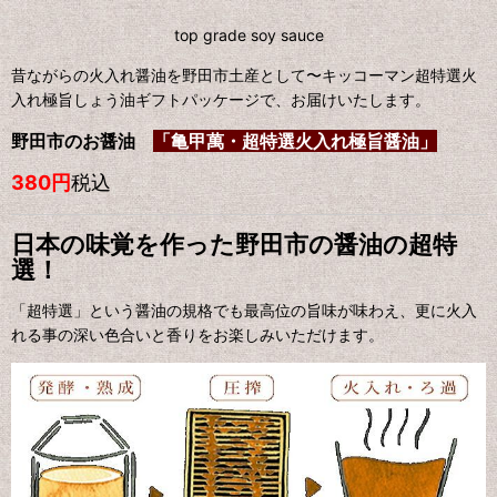
top grade soy sauce
昔ながらの火入れ醤油を野田市土産として〜キッコーマン超特選火
入れ極旨しょう油ギフトパッケージで、お届けいたします。
野田市のお醤油
「亀甲萬・超特選火入れ極旨醤油」
380円
税込
日本の味覚を作った野田市の醤油の超特
選！
「超特選」という醤油の規格でも最高位の旨味が味わえ、更に火入
れる事の深い色合いと香りをお楽しみいただけます。