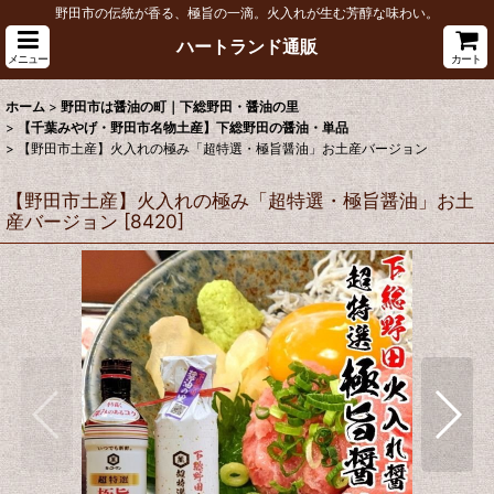
野田市の伝統が香る、極旨の一滴。火入れが生む芳醇な味わい。
ハートランド通販
メニュー
カート
ホーム
>
野田市は醤油の町｜下総野田・醤油の里
>
【千葉みやげ・野田市名物土産】下総野田の醤油・単品
>
【野田市土産】火入れの極み「超特選・極旨醤油」お土産バージョン
【野田市土産】火入れの極み「超特選・極旨醤油」お土
産バージョン
[
8420
]