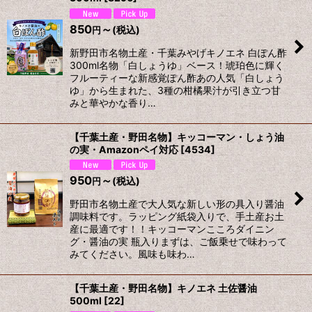
850
～
(税込)
円
新野田市名物土産・千葉みやげキノエネ 白ぽん酢
300ml名物「白しょうゆ」ベース！琥珀色に輝く
フルーティーな新感覚ぽん酢あの人気「白しょう
ゆ」から生まれた、3種の柑橘果汁が引き立つ甘
みと華やかな香り…
【千葉土産・野田名物】キッコーマン・しょう油
の実・Amazonペイ対応
[
4534
]
950
～
(税込)
円
野田市名物土産で大人気な新しい形の具入り醤油
調味料です。ラッピング紙袋入りで、手土産お土
産に最適です！！キッコーマンこころダイニン
グ・醤油の実 瓶入りまずは、ご飯乗せで味わって
みてください。風味も味わ…
【千葉土産・野田名物】キノエネ 土佐醤油
500ml
[
22
]