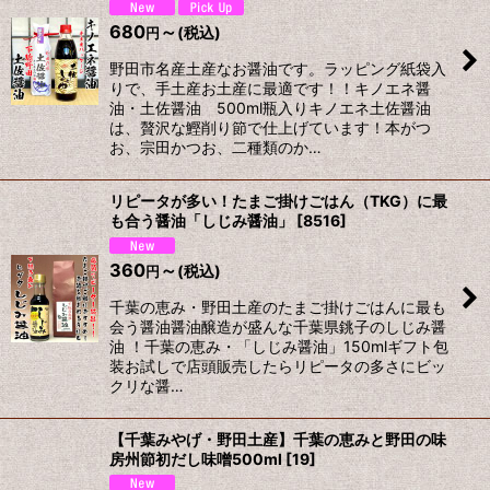
680
～
(税込)
円
野田市名産土産なお醤油です。ラッピング紙袋入
りで、手土産お土産に最適です！！キノエネ醤
油・土佐醤油 500ml瓶入りキノエネ土佐醤油
は、贅沢な鰹削り節で仕上げています！本がつ
お、宗田かつお、二種類のか…
リピータが多い！たまご掛けごはん（TKG）に最
も合う醤油「しじみ醤油」
[
8516
]
360
～
(税込)
円
千葉の恵み・野田土産のたまご掛けごはんに最も
会う醤油醤油醸造が盛んな千葉県銚子のしじみ醤
油 ！千葉の恵み・「しじみ醤油」150mlギフト包
装お試しで店頭販売したらリピータの多さにビッ
クリな醤…
【千葉みやげ・野田土産】千葉の恵みと野田の味
房州節初だし味噌500ml
[
19
]