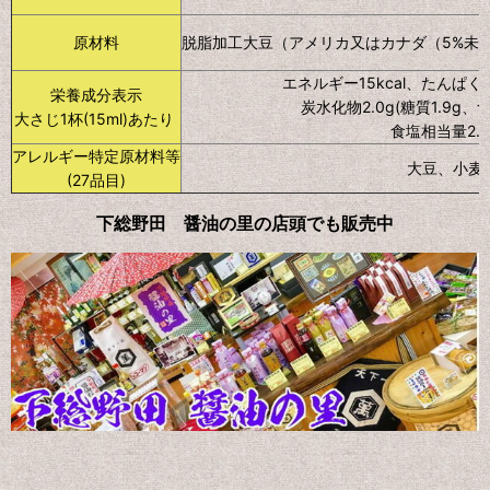
原材料
脱脂加工大豆（アメリカ又はカナダ（5%未
エネルギー15kcal、たんぱく質
栄養成分表示
炭水化物2.0g(糖質1.9g、食
大さじ1杯(15ml)あたり
食塩相当量2.5
アレルギー特定原材料等
大豆、小麦
(27品目)
下総野田 醤油の里の店頭でも販売中