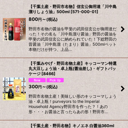
【千葉土産・野田市名物】信玄公御用達「川中島
溜りしょう油」500ml
[
571-000-01
]
800
～
(税込)
円
野田市名物の醤油を甲斐の武田信玄公が御用達だ
った！その名も「川中島溜り醤油」野田の醤油を
甲斐の武田信玄公に納められていた！下総野田の
昔醤油「川中島溜（たまり）醤油」500mlペット
本物だけが持つ、上品…
【千葉みやげ・野田名物土産】キッコーマン特選
丸大豆しょう油・卓上瓶(醤油差し)・ギフトパッ
ケージ
[
8466
]
300
～
(税込)
円
野田市名物土産！美味しい形のキッコーマしょう
油・卓上瓶！purveyors to the Imperial
Household Agency野田市を作った？！あの
形・・・お醤油と言ったらあの形！野田市…
【千葉土産・野田名物】キノエネ 白醤油360ml