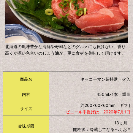
北海道の風味豊かな海鮮や寿司などのグルメにも負けない、香り
高くが深い色合いのしょう油が、更に食材を美味しく頂けます。
商品名
キッコーマン超特選・火入れ
内容
450ml×1本・重量約
約200×60×60mm ギ
サイズ
ビニール手提げは、2020年7月1
18ヵ月
賞味期限
開栓後：冷蔵してなるべくお早