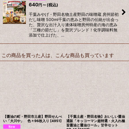
640
～
(税込)
円
千葉みやげ・野田名物土産野田の味噌蔵 房州節初
だし味噌 500ml千葉の恵みと野田の伝統が出会っ
た、贅沢な出汁入り液体味噌房州特産の海の恵み
「三種の節だし」を贅沢ブレンド！化学調味料無
添加で仕上げた、…
この商品を買った人は、こんな商品も買っています
【醤油の町・野田市土産】野田せんべ
【千葉土産・野田名物】おいしい醤油
い「大川や」 色々96枚入り
[
4951
]
通販「キッコーマン超特選・火入れ極
旨醤油と醤油ロール」甘辛セット