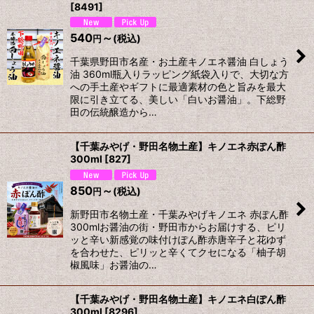
[
8491
]
540
～
(税込)
円
千葉県野田市名産・お土産キノエネ醤油 白しょう
油 360ml瓶入りラッピング紙袋入りで、大切な方
への手土産やギフトに最適素材の色と旨みを最大
限に引き立てる、美しい「白いお醤油」。下総野
田の伝統醸造から…
【千葉みやげ・野田名物土産】キノエネ赤ぽん酢
300ml
[
827
]
850
～
(税込)
円
新野田市名物土産・千葉みやげキノエネ 赤ぽん酢
300mlお醤油の街・野田市からお届けする、ピリ
ッと辛い新感覚の味付けぽん酢赤唐辛子と花ゆず
を合わせた、ピリッと辛くてクセになる「柚子胡
椒風味」お醤油の…
【千葉みやげ・野田名物土産】キノエネ白ぽん酢
300ml
[
8296
]