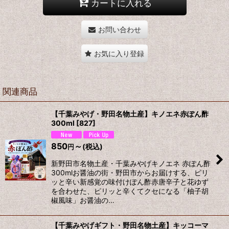
カートに入れる
お問い合わせ
お気に入り登録
関連商品
【千葉みやげ・野田名物土産】キノエネ赤ぽん酢
300ml
[
827
]
850
～
(税込)
円
新野田市名物土産・千葉みやげキノエネ 赤ぽん酢
300mlお醤油の街・野田市からお届けする、ピリ
ッと辛い新感覚の味付けぽん酢赤唐辛子と花ゆず
を合わせた、ピリッと辛くてクセになる「柚子胡
椒風味」お醤油の…
【千葉みやげギフト・野田名物土産】キッコーマ