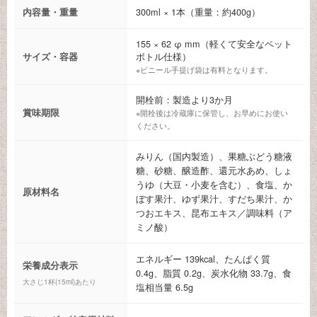
内容量・重量
300ml × 1本（重量：約400g）
155 × 62 φ mm（軽くて安全なペット
サイズ・容器
ボトル仕様）
※ビニール手提げ袋は有料となります。
開栓前：製造より3か月
賞味期限
※開栓後は冷蔵庫に保管し、お早めにお使い
ください。
みりん（国内製造）、果糖ぶどう糖液
糖、砂糖、醸造酢、還元水あめ、しょ
うゆ（大豆・小麦を含む）、食塩、か
原材料名
ぼす果汁、ゆず果汁、すだち果汁、か
つおエキス、昆布エキス／調味料（ア
ミノ酸）
エネルギー 139kcal、たんぱく質
栄養成分表示
0.4g、脂質 0.2g、炭水化物 33.7g、食
大さじ1杯(15ml)あたり
塩相当量 6.5g