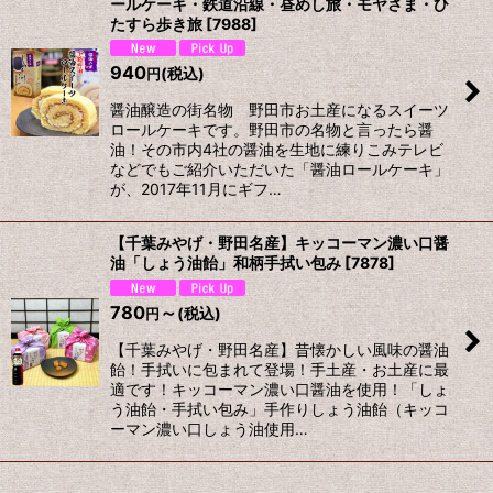
ールケーキ・鉄道沿線・昼めし旅・モヤさま・ひ
たすら歩き旅
[
7988
]
940
(税込)
円
醤油醸造の街名物 野田市お土産になるスイーツ
ロールケーキです。野田市の名物と言ったら醤
油！その市内4社の醤油を生地に練りこみテレビ
などでもご紹介いただいた「醤油ロールケーキ」
が、2017年11月にギフ…
【千葉みやげ・野田名産】キッコーマン濃い口醤
油「しょう油飴」和柄手拭い包み
[
7878
]
780
～
(税込)
円
【千葉みやげ・野田名産】昔懐かしい風味の醤油
飴！手拭いに包まれて登場！手土産・お土産に最
適です！キッコーマン濃い口醤油を使用！「しょ
う油飴・手拭い包み」手作りしょう油飴（キッコ
ーマン濃い口しょう油使用…