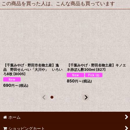
この商品を買った人は、こんな商品も買っています
【千葉みやげ・野田市名物土産】逸
【千葉みやげ・野田名物土産】キノエ
品 野田せんべい「大川や」 いろい
ネ赤ぽん酢300ml
[
827
]
ろ8枚
[
8005
]
850
～
(税込)
円
690
～
(税込)
円
ホーム
ショッピングカート