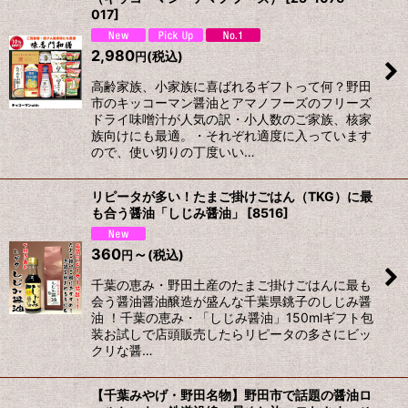
017
]
2,980
(税込)
円
高齢家族、小家族に喜ばれるギフトって何？野田
市のキッコーマン醤油とアマノフーズのフリーズ
ドライ味噌汁が人気の訳・小人数のご家族、核家
族向けにも最適。・それぞれ適度に入っています
ので、使い切りの丁度いい…
リピータが多い！たまご掛けごはん（TKG）に最
も合う醤油「しじみ醤油」
[
8516
]
360
～
(税込)
円
千葉の恵み・野田土産のたまご掛けごはんに最も
会う醤油醤油醸造が盛んな千葉県銚子のしじみ醤
油 ！千葉の恵み・「しじみ醤油」150mlギフト包
装お試しで店頭販売したらリピータの多さにビッ
クリな醤…
【千葉みやげ・野田名物】野田市で話題の醤油ロ