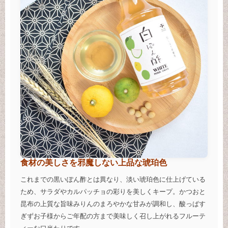
食材の美しさを邪魔しない上品な琥珀色
これまでの黒いぽん酢とは異なり、淡い琥珀色に仕上げている
ため、サラダやカルパッチョの彩りを美しくキープ。かつおと
昆布の上質な旨味みりんのまろやかな甘みが調和し、酸っぱす
ぎずお子様からご年配の方まで美味しく召し上がれるフルーテ
ィーな口当たりです。