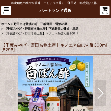
薄琥珀色の爽やか旨味！白しょうゆ香る、野田発・新感覚ぽん酢。
ハートランド通販
メニュー
カート
ホーム
>
野田市は醤油の町｜下総野田・醤油の里
>
【千葉みやげ・野田市名物土産】下総野田の醤油・単品
>
【千葉みやげ・野田名物土産】キノエネ白ぽん酢300ml
【千葉みやげ・野田名物土産】キノエネ白ぽん酢300ml
[
8296
]