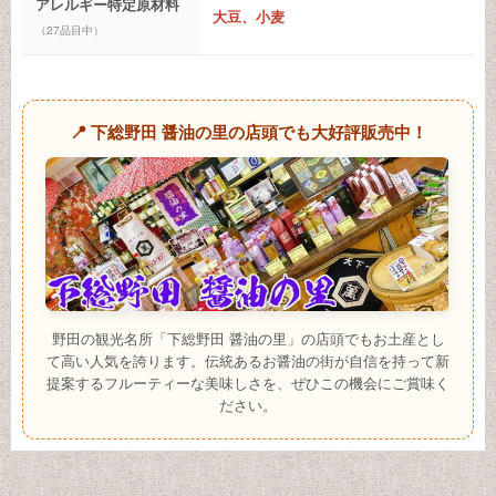
アレルギー特定原材料
大豆、小麦
（27品目中）
📍 下総野田 醤油の里の店頭でも大好評販売中！
野田の観光名所「下総野田 醤油の里」の店頭でもお土産とし
て高い人気を誇ります。伝統あるお醤油の街が自信を持って新
提案するフルーティーな美味しさを、ぜひこの機会にご賞味く
ださい。