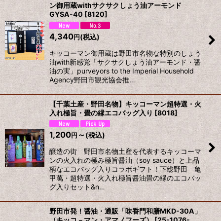
ン御用蔵withサクサクしょう油アーモンド
GYSA-40
[
8120
]
4,340
(税込)
円
キッコーマン御用蔵は野田市名物な特別のしょう
油with新感覚「サクサクしょう油アーモンド・醤
油の実」purveyors to the Imperial Household
Agency野田市観光協会推…
【千葉土産・野田名物】キッコーマン超特選・火
入れ極旨・畳の縁エコバッグ入り
[
8018
]
1,200
～
(税込)
円
醸造の街 野田市名物土産を代表するキッコーマ
ンの火入れの極み極旨醤油（soy sauce）と上品
柄なエコバッグ入りコラボギフト！下総野田 亀
甲萬・超特選・火入れ極旨醤油畳の縁のエコバッ
グ入りセット&n…
野田市発！醤油・通販「味香門和膳MKD-30A」
（キッコ－マン・アマノフーズ）
[
25-1076-