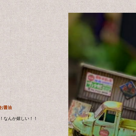
お醤油
！なんか嬉しい！！