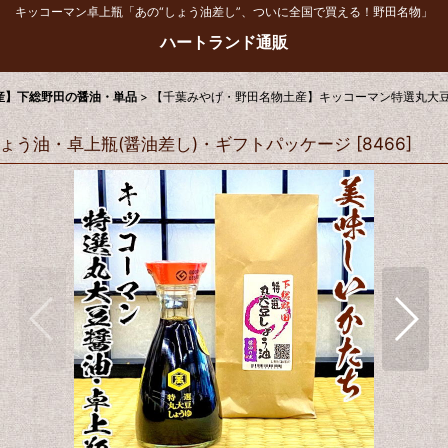
キッコーマン卓上瓶「あの“しょう油差し”、ついに全国で買える！野田名物」
ハートランド通販
産】下総野田の醤油・単品
>
【千葉みやげ・野田名物土産】キッコーマン特選丸大豆
ょう油・卓上瓶(醤油差し)・ギフトパッケージ
[
8466
]