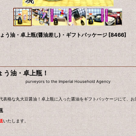
ょう油・卓上瓶(醤油差し)・ギフトパッケージ
[
8466
]
ょう油・卓上瓶！
purveyors to the Imperial Household Agency
代表格な丸大豆醤油！卓上瓶に入った醤油をギフトパッケージにて、お
瓶
送
いたします。