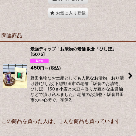
お気に入り登録
関連商品
最強ディップ！お漬物の老舗 坂倉「ひしほ」
[
5075
]
450
～
(税込)
円
野田名物なお土産としても人気なお漬物・おり漬
け醤(ひしお)下総野田市の老舗「坂倉のお漬物」
ひしほ 150ｇ小麦と大豆を香りが豊かな生醤油
などで漬け込みました。老舗のお漬物・坂倉野田
市の中心街で、享保2…
この商品を買った人は、こんな商品も買っています