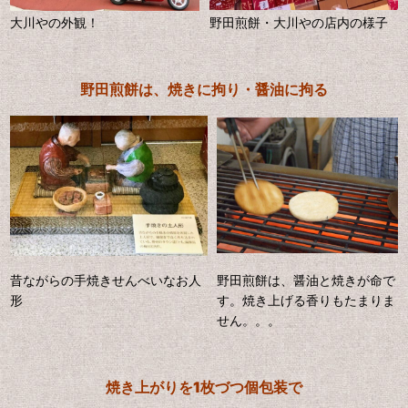
大川やの外観！
野田煎餅・大川やの店内の様子
野田煎餅は、焼きに拘り・醤油に拘る
昔ながらの手焼きせんべいなお人
野田煎餅は、醤油と焼きが命で
形
す。焼き上げる香りもたまりま
せん。。。
焼き上がりを1枚づつ個包装で