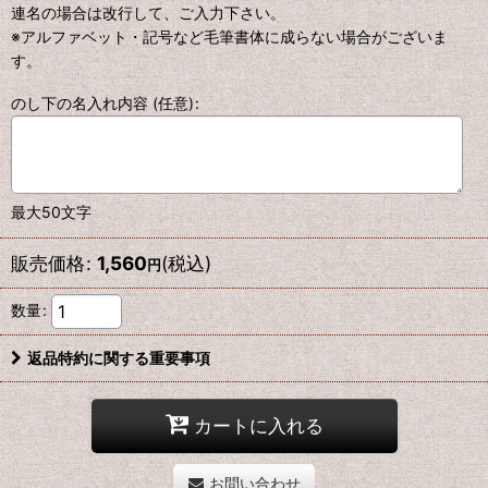
連名の場合は改行して、ご入力下さい。
※アルファベット・記号など毛筆書体に成らない場合がございま
す。
のし下の名入れ内容
(任意)
:
最大50文字
販売価格
:
1,560
(税込)
円
数量
:
返品特約に関する重要事項
カートに入れる
お問い合わせ