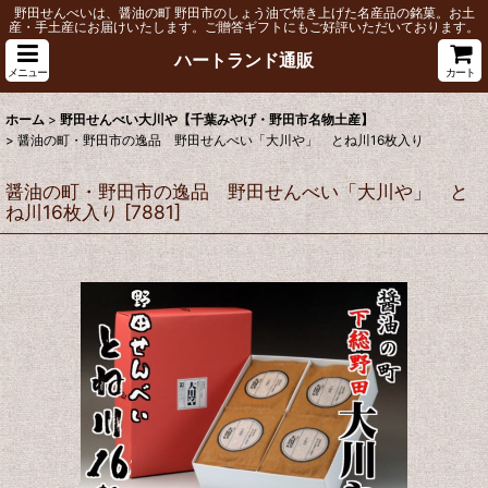
野田せんべいは、醤油の町 野田市のしょう油で焼き上げた名産品の銘菓。お土
産・手土産にお届けいたします。ご贈答ギフトにもご好評いただいております。
ハートランド通販
メニュー
カート
ホーム
>
野田せんべい大川や【千葉みやげ・野田市名物土産】
>
醤油の町・野田市の逸品 野田せんべい「大川や」 とね川16枚入り
醤油の町・野田市の逸品 野田せんべい「大川や」 と
ね川16枚入り
[
7881
]