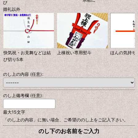
び
婚礼以外
快気祝・お見舞などは結
上棟祝い専用熨斗
ほんの気持ち
び切り5本
のし上の内容
(任意)
:
のし上備考欄
(任意)
:
最大15文字
「のし上の内容」に無い場合、ご希望ののし上をご記入下さい。
のし下のお名前をご入力