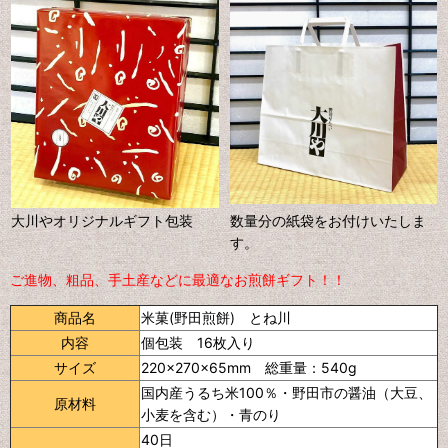
大川やオリジナルギフト包装
数量分の紙袋をお付けいたしま
す。
ご進物、粗品、手土産などに最適なお煎餅ギフト！！
商品名
米菓(野田煎餅) とね川
内容
個包装 16枚入り
サイズ
220×270×65mm
総重量：540g
国内産うるち米100％・野田市の醤油（大豆、
原材料
小麦を含む）・青のり
40日