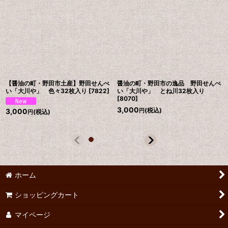
【醤油の町・野田市土産】野田せんべ
醤油の町・野田市の逸品 野田せんべ
い「大川や」 色々32枚入り
[
7822
]
い「大川や」 とね川32枚入り
[
8070
]
3,000
(税込)
3,000
円
(税込)
円
ホーム
ショッピングカート
マイページ