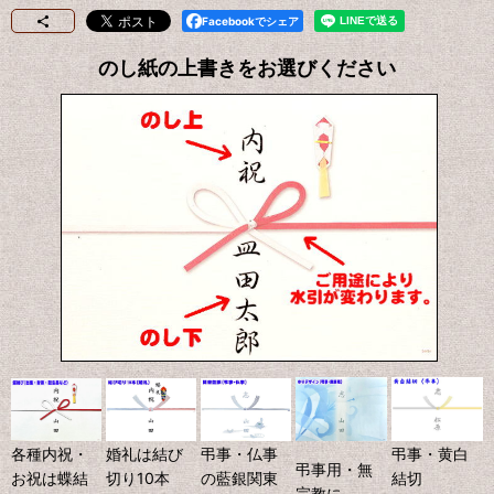
Facebookでシェア
のし紙の上書きをお選びください
各種内祝・
婚礼は結び
弔事・仏事
弔事・黄白
弔事用・無
お祝は蝶結
切り10本
の藍銀関東
結切
宗教に