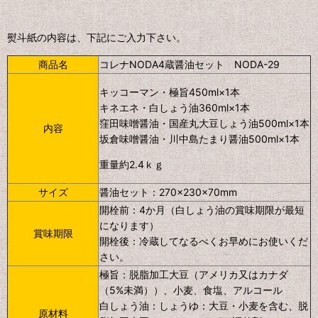
熨斗紙の内容は、下記にご入力下さい。
商品名
コレナNODA4蔵醤油セット NODA-29
キッコーマン・極旨450ml×1本
キネエネ・白しょう油360ml×1本
窪田味噌醤油・国産丸大豆しょう油500ml×1本
内容
坂倉味噌醤油・川中島たまり醤油500ml×1本
重量約2.4ｋｇ
サイズ
醤油セット：270×230×70mm
開栓前：4か月（白しょう油の賞味期限が最短
になります）
賞味期限
開栓後：冷蔵してなるべくお早めにお使いくだ
さい。
極旨：脱脂加工大豆（アメリカ又はカナダ
（5%未満））、小麦、食塩、アルコール
白しょう油：
しょうゆ：大豆・小麦を含む、脱
原材料