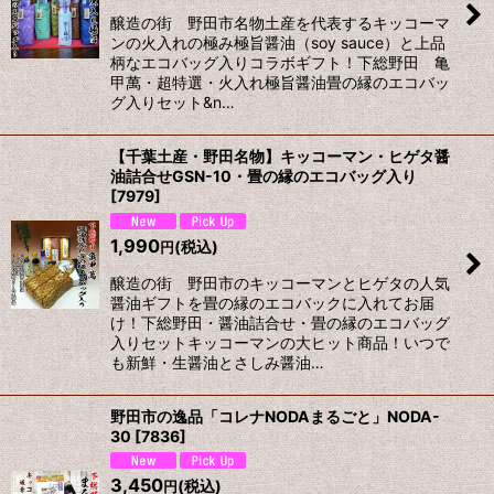
醸造の街 野田市名物土産を代表するキッコーマ
ンの火入れの極み極旨醤油（soy sauce）と上品
柄なエコバッグ入りコラボギフト！下総野田 亀
甲萬・超特選・火入れ極旨醤油畳の縁のエコバッ
グ入りセット&n…
【千葉土産・野田名物】キッコーマン・ヒゲタ醤
油詰合せGSN-10・畳の縁のエコバッグ入り
[
7979
]
1,990
(税込)
円
醸造の街 野田市のキッコーマンとヒゲタの人気
醤油ギフトを畳の縁のエコバックに入れてお届
け！下総野田・醤油詰合せ・畳の縁のエコバッグ
入りセットキッコーマンの大ヒット商品！いつで
も新鮮・生醤油とさしみ醤油…
野田市の逸品「コレナNODAまるごと」NODA-
30
[
7836
]
3,450
(税込)
円