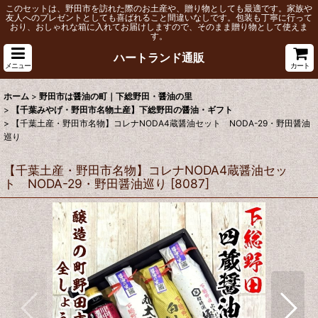
このセットは、野田市を訪れた際のお土産や、贈り物としても最適です。家族や
友人へのプレゼントとしても喜ばれること間違いなしです。包装も丁寧に行って
おり、おしゃれな箱に入れてお届けしますので、そのまま贈り物として使えま
す。
ハートランド通販
メニュー
カート
ホーム
>
野田市は醤油の町｜下総野田・醤油の里
>
【千葉みやげ・野田市名物土産】下総野田の醤油・ギフト
>
【千葉土産・野田市名物】コレナNODA4蔵醤油セット NODA-29・野田醤油
巡り
【千葉土産・野田市名物】コレナNODA4蔵醤油セッ
ト NODA-29・野田醤油巡り
[
8087
]