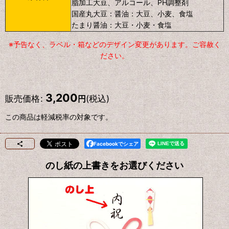
脂加工大豆、アルコール、PH調整剤
国産丸大豆：
醤油：大豆、小麦、食塩
たまり醤油：
大豆・小麦・食塩
※予告なく、ラベル・箱などのデザイン変更があります。ご容赦く
ださい。
3,200
販売価格
:
(税込)
円
この商品は軽減税率の対象です。
Facebookでシェア
のし紙の上書きをお選びください