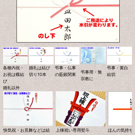
各種内祝・
婚礼は結び
弔事・仏事
弔事・黄白
弔事用・無
お祝は蝶結
切り10本
の藍銀関東
結切
宗教に
び
婚礼以外
快気祝・お見舞などは結
上棟祝い専用熨斗
ほんの気持ち