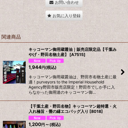
お問い合わせ
お気に入り登録
関連商品
キッコーマン御用蔵醤油｜販売店限定品【千葉み
やげ・野田名物土産】
[
A7515
]
1,944
(税込)
円
キッコーマン御用蔵醤油は、野田市名物土産に最
適！purveyors to the Imperial Household
Agency野田市販売店限定！野田市でしか手に入
らなかった御用達のキッコーマン御…
【千葉土産・野田名物】キッコーマン超特選・火
入れ極旨・畳の縁エコバッグ入り
[
8018
]
1,200
～
(税込)
円