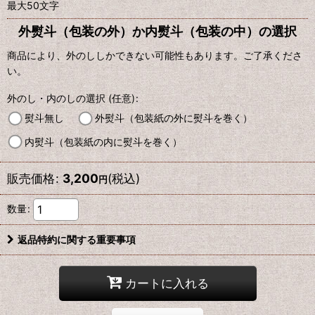
最大50文字
外熨斗（包装の外）か内熨斗（包装の中）の選択
商品により、外のししかできない可能性もあります。ご了承くださ
い。
外のし・内のしの選択
(任意)
:
熨斗無し
外熨斗（包装紙の外に熨斗を巻く）
内熨斗（包装紙の内に熨斗を巻く）
販売価格
:
3,200
(税込)
円
数量
:
返品特約に関する重要事項
カートに入れる