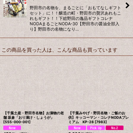
野田市の名物を、まるごとに「おもてなしギフト
セット」に！！醸造の町・野田市の贅沢あれもこ
れもギフト！！下総野田の逸品ギフトコレナ
NODAまるごとNODA-30【野田市の醤油全部入
り】野田市の名物になり…
この商品を買った人は、こんな商品も買っています
【千葉土産・野田市名物】お漬物の老
【千葉みやげ・野田名物・ご飯のお
舗 坂倉「おり漬け・しょうが」
供】キッコーマン・コレナNODAプレ
[
555-000-001
]
ミアム KP-28
[
7983
]