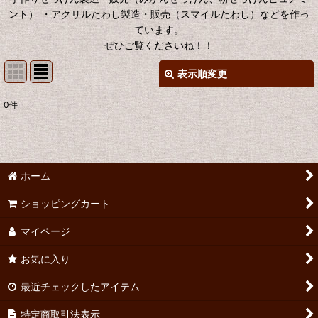
ント） ・アクリルたわし製造・販売（スマイルたわし）などを作っ
ています。
ぜひご覧くださいね！！
表示順変更
閉じる
0
件
表示数
:
並び順
:
ホーム
絞り込む
ショッピングカート
マイページ
お気に入り
最近チェックしたアイテム
特定商取引法表示