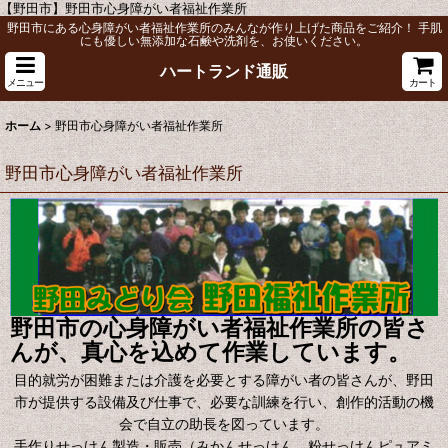
【野田市】野田市心身障がい者福祉作業所
野田市にある心身障がい者福祉作業所のみんなが作り上げた商品をご紹介！ 手肌
にも優しい無添加な石鹸や洗剤を、お使いください。
ハートランド通販
メニュー
カート
ホーム
>
野田市心身障がい者福祉作業所
野田市心身障がい者福祉作業所
野田市の心身障がい者福祉作業所の皆さ
んが、真心を込めて作業しています。
目的就労が困難または介護を必要とする障がい者の皆さんが、野田
市が提供する設備及び仕事で、必要な訓練を行い、創作的活動の機
会で自立の助長を図っています。
手作りせっけん製造・販売（みかんせっけん、粉せっけんピュアミ