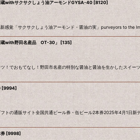
ithサクサクしょう油アーモンドGYSA-40
[
8120
]
クサクしょう油アーモンド・醤油の実」purveyors to the Imperia
ith野田名産品 OT-30」
[
135
]
ーツ！でおもてなし！野田市名産の特別な醤油と醤油を生かしたスイー
券
[
9994
]
フトの通販サイト全国共通ビール券・缶ビール2本券2025年4月1日新
本券
[
9998
]