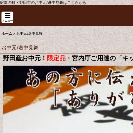
醸造の町・野田市のお中元/暑中見舞はこちらから
メニュー
ホーム
>
お中元/暑中見舞
お中元/暑中見舞
野田産お中元！
限定品
・宮内庁ご用達の「キ