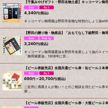
【千葉みやげギフト・野田名物土産】キッコーマン御用蔵w
4,340
(税込)
円
キッコーマン御用蔵は野田市名物な特別のしょう油with新感覚「サ
【野田の贈り物・物産品】「おもてなし下総野田・御用蔵w
3,240
(税込)
円
キッコーマン御用蔵醤油＆野田市名産しょう油のスイ
「御用蔵醤油」1908年に宮…
【ビール券販売店】全国共通ビール券・缶ビール２本
690
～20,700
(税込)
円
円
ご近所に酒屋さんが無い！とのご相談を頂たビール券ギ
袋 …
【ビール券販売店】全国共通ビール券・大瓶ビール２