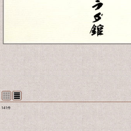
141
件
表示数
:
並び順
: