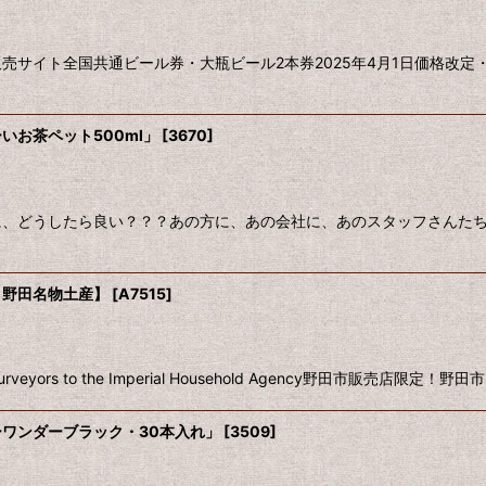
売サイト全国共通ビール券・大瓶ビール2本券2025年4月1日価格改定
お茶ペット500ml」
[
3670
]
に、どうしたら良い？？？あの方に、あの会社に、あのスタッフさんた
・野田名物土産】
[
A7515
]
rs to the Imperial Household Agency野田市販売店
ワンダーブラック・30本入れ」
[
3509
]