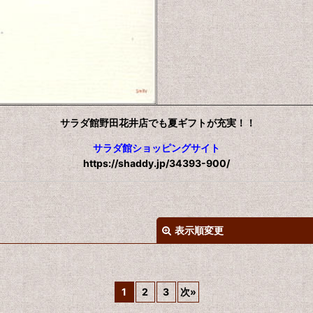
サラダ館野田花井店でも夏ギフトが充実！！
サラダ館ショッピングサイト
https://shaddy.jp/34393-900/
表示順変更
1
2
3
次
»