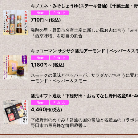
キノエネ・みそしょうゆ(ステーキ醤油)【千葉土産・
710
～
(税込)
円
発酵の里・野田市名産土産に新しい風お肉に合う「みそ
「西京味噌」を独自の割合…
キッコーマン サクサク醤油アーモンド｜ペッパー＆ス
1,180
～
(税込)
円
スモークの風味とペッパーが、サラダがごちそうに変わ
ーモンド・ペッパー＆スモー…
醤油ギフト通販「下総野田・おもてなし野田名産SA-
4,460
(税込)
円
下総野田のめぐみ！醤油の国の醤油と名産品のコラボレ
野田市の最高峰な御用蔵醤…