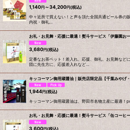
1,140
～34,200
(税込)
円
円
中々近所で買えない！と声を頂た全国共通ビール券の販
内祝・御礼…
お礼・お見舞・応援に最適！熨斗サービス「伊藤園おーい
3,680
(税込)
円
定番なお茶ペット！差入れ、応援、御礼、お見舞など
団に先生方に、応援差入れなど…
キッコーマン御用蔵醤油｜販売店限定品【千葉みやげ
1,944
(税込)
円
キッコーマン御用蔵醤油は、野田市名物土産に最適！purveyo
お礼・お見舞・応援に最適！熨斗サービス「缶コーヒー
3,600
(税込)
円