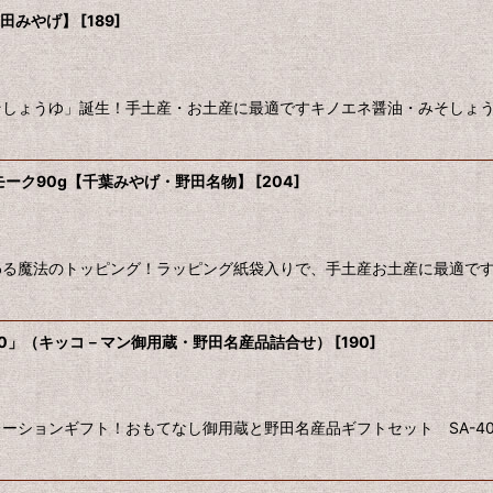
野田みやげ】
[
189
]
絞り込む
しょうゆ」誕生！手土産・お土産に最適ですキノエネ醤油・みそしょう
モーク90g【千葉みやげ・野田名物】
[
204
]
る魔法のトッピング！ラッピング紙袋入りで、手土産お土産に最適です
40」（キッコ－マン御用蔵・野田名産品詰合せ）
[
190
]
ーションギフト！おもてなし御用蔵と野田名産品ギフトセット SA-4