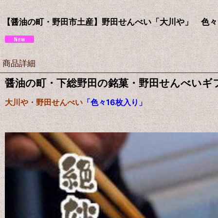
【醤油の町・野田市土産】野田せんべい「大川や」 色々
商品詳細
醤油の町・下総野田の銘菓・野田せんべいギ
大川や・野田せんべい
「色々16枚入り」