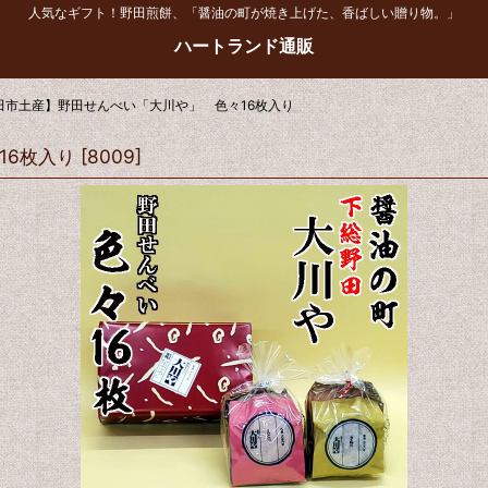
人気なギフト！野田煎餅、「醤油の町が焼き上げた、香ばしい贈り物。」
ハートランド通販
田市土産】野田せんべい「大川や」 色々16枚入り
16枚入り
[
8009
]