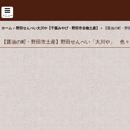
メニュー
ホーム
>
野田せんべい大川や【千葉みやげ・野田市名物土産】
>
【醤油の町・野
【醤油の町・野田市土産】野田せんべい「大川や」 色々