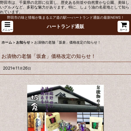
野田市は、千葉県の北部に位置し、歴史ある街並や自然豊かな公園、美味し
いグルメなど、多彩な魅力があります。特に、しょう油の名産地として知ら
れています。
野田市の味と情報が集まるエア道の駅──ハートランド通販の最新NEWS！
ハートランド通販
メニュー
カート
ホーム
>
お知らせ
>
お漬物の老舗「坂倉」価格改定の知らせ！
お漬物の老舗「坂倉」価格改定の知らせ！
2021
11
26
年
月
日