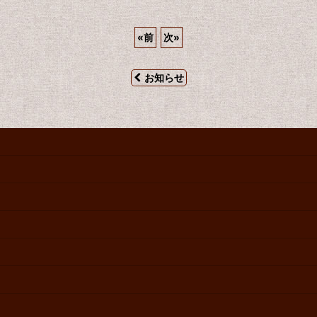
«
前
次
»
お知らせ