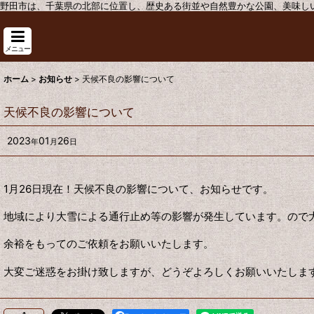
野田市は、千葉県の北部に位置し、歴史ある街並や自然豊かな公園、美味し
メニュー
ホーム
>
お知らせ
>
天候不良の影響について
天候不良の影響について
2023
01
26
年
月
日
1月26日現在！天候不良の影響について、お知らせです。
地域により大雪による通行止め等の影響が発生しています。ので
余裕をもってのご依頼をお願いいたします。
大変ご迷惑をお掛け致しますが、どうぞよろしくお願いいたしま