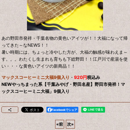
あの野田市発祥・千葉名物の黄色いアイツが！！大福になって帰
ってきた～なNEWS！！
暑い時期には、ちょっと冷やした方が、大福の触感が味わえま～
す。。。わたくし生まれも育ちも下総野田！！江戸川で産湯を使
い・・・な黄色いアイツの新商品！！
マックスコーヒーミニ大福9個入り
・
920円
税込み
NEWやっちまった系【千葉みやげ・野田名産】野田市発祥！マ
ックスコーヒーミニ大福」9個入り
Facebookでシェア
«
前
次
»