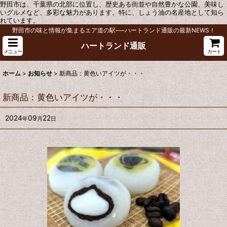
野田市は、千葉県の北部に位置し、歴史ある街並や自然豊かな公園、美味し
いグルメなど、多彩な魅力があります。特に、しょう油の名産地として知ら
れています。
野田市の味と情報が集まるエア道の駅──ハートランド通販の最新NEWS！
ハートランド通販
メニュー
カート
ホーム
>
お知らせ
>
新商品：黄色いアイツが・・・
新商品：黄色いアイツが・・・
2024
09
22
年
月
日