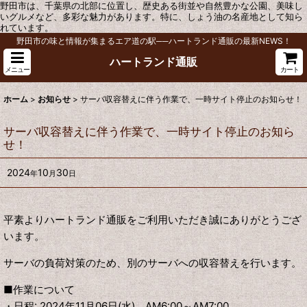
野田市は、千葉県の北部に位置し、歴史ある街並や自然豊かな公園、美味し
いグルメなど、多彩な魅力があります。特に、しょう油の名産地として知ら
れています。
野田市の味と情報が集まるエア道の駅──ハートランド通販の最新NEWS！
ハートランド通販
メニュー
カート
ホーム
>
お知らせ
>
サーバ収容替えに伴う作業で、一時サイト停止のお知らせ！
サーバ収容替えに伴う作業で、一時サイト停止のお知ら
せ！
2024
10
30
年
月
日
平素よりハートランド通販をご利用いただき誠にありがとうござ
います。
サーバの負荷対策のため、別のサーバへの収容替えを行います。
■作業について
・日程: 2024年11月06日(水) AM6:00～AM7:00