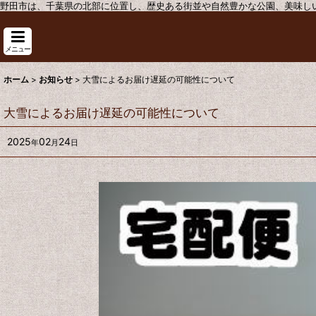
野田市は、千葉県の北部に位置し、歴史ある街並や自然豊かな公園、美味し
メニュー
ホーム
>
お知らせ
>
大雪によるお届け遅延の可能性について
大雪によるお届け遅延の可能性について
2025
02
24
年
月
日