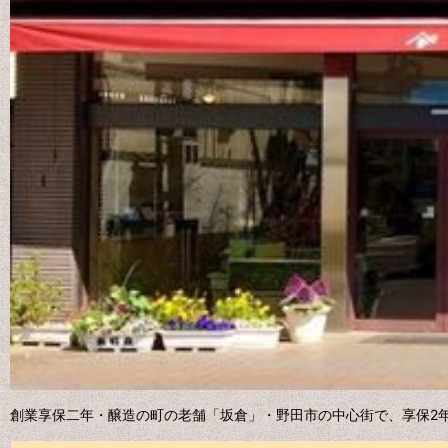
創業享保二年・醸造の町の老舗
「坂倉」・
野田市の中心街で、享保2