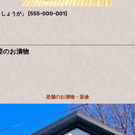
・しょうが」
[
555-000-001
]
姜のお漬物
老舗のお漬物・坂倉