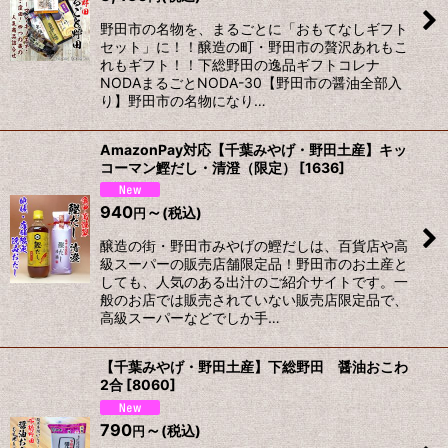
野田市の名物を、まるごとに「おもてなしギフト
セット」に！！醸造の町・野田市の贅沢あれもこ
れもギフト！！下総野田の逸品ギフトコレナ
NODAまるごとNODA-30【野田市の醤油全部入
り】野田市の名物になり…
AmazonPay対応【千葉みやげ・野田土産】キッ
コーマン鰹だし・清澄（限定）
[
1636
]
940
～
(税込)
円
醸造の街・野田市みやげの鰹だしは、百貨店や高
級スーパーの販売店舗限定品！野田市のお土産と
しても、人気のある出汁のご紹介サイトです。一
般のお店では販売されていない販売店限定品で、
高級スーパーなどでしか手…
【千葉みやげ・野田土産】下総野田 醤油おこわ
2合
[
8060
]
790
～
(税込)
円