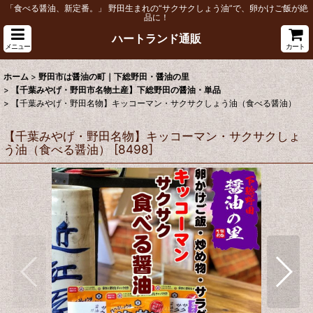
「食べる醤油、新定番。」 野田生まれの“サクサクしょう油”で、卵かけご飯が絶
品に！
ハートランド通販
メニュー
カート
ホーム
>
野田市は醤油の町｜下総野田・醤油の里
>
【千葉みやげ・野田市名物土産】下総野田の醤油・単品
>
【千葉みやげ・野田名物】キッコーマン・サクサクしょう油（食べる醤油）
【千葉みやげ・野田名物】キッコーマン・サクサクしょ
う油（食べる醤油）
[
8498
]