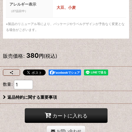
アレルギー表示
大豆、小麦
（27品目中）
※製品のリニューアル等により、パッケージやラベルデザインが予告なく変更とな
る場合がございます。
380
販売価格
:
(税込)
円
Facebookでシェア
数量
:
返品特約に関する重要事項
カートに入れる
お問い合わせ