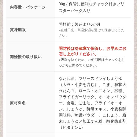
90g / 保管に便利なチャック付きブリ
内容量・パッケージ
スターパック入り
開栓前：製造より6か月
賞味期限
※直射日光・高温多湿を避けて保存してくだ
さい。
開封後は冷蔵庫で保管し、お早めにお
召し上がりください。
開栓後の取り扱い
※吸湿を防ぐため、ご使用後はチャックをし
っかりと閉めてください。
なたね油、フリーズドライしょうゆ
（大豆・小麦を含む）、ごま、粒状大
豆たん白、ローストオニオン、砂糖、
フライドガーリック、オニオンパウダ
原材料名
ー、食塩、ごま油、フライドオニオ
ン、しょうゆ、酵母エキス、小麦発酵
調味料、魚醤パウダー、こしょう、粉
末しょうゆ／加工でん粉、酸化防止剤
（ビタミンE）