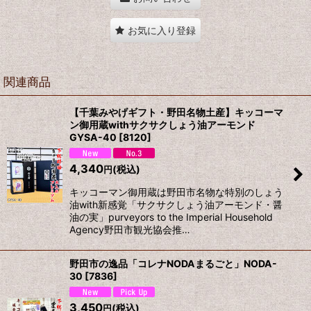
お気に入り登録
関連商品
【千葉みやげギフト・野田名物土産】キッコーマ
ン御用蔵withサクサクしょう油アーモンド
GYSA-40
[
8120
]
4,340
(税込)
円
キッコーマン御用蔵は野田市名物な特別のしょう
油with新感覚「サクサクしょう油アーモンド・醤
油の実」purveyors to the Imperial Household
Agency野田市観光協会推…
野田市の逸品「コレナNODAまるごと」NODA-
30
[
7836
]
3,450
(税込)
円