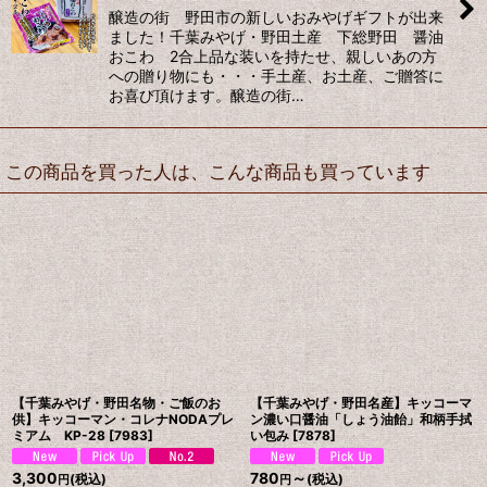
醸造の街 野田市の新しいおみやげギフトが出来
ました！千葉みやげ・野田土産 下総野田 醤油
おこわ 2合上品な装いを持たせ、親しいあの方
への贈り物にも・・・手土産、お土産、ご贈答に
お喜び頂けます。醸造の街…
この商品を買った人は、こんな商品も買っています
【千葉みやげ・野田名物・ご飯のお
【千葉みやげ・野田名産】キッコーマ
供】キッコーマン・コレナNODAプレ
ン濃い口醤油「しょう油飴」和柄手拭
ミアム KP-28
[
7983
]
い包み
[
7878
]
3,300
780
～
(税込)
(税込)
円
円