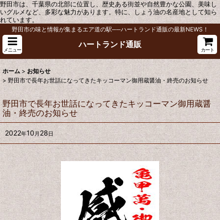
野田市は、千葉県の北部に位置し、歴史ある街並や自然豊かな公園、美味し
いグルメなど、多彩な魅力があります。特に、しょう油の名産地として知ら
れています。
野田市の味と情報が集まるエア道の駅──ハートランド通販の最新NEWS！
ハートランド通販
メニュー
カート
ホーム
>
お知らせ
>
野田市で長年お世話になってきたキッコーマン御用蔵醤油・終売のお知らせ
野田市で長年お世話になってきたキッコーマン御用蔵醤
油・終売のお知らせ
2022
10
28
年
月
日