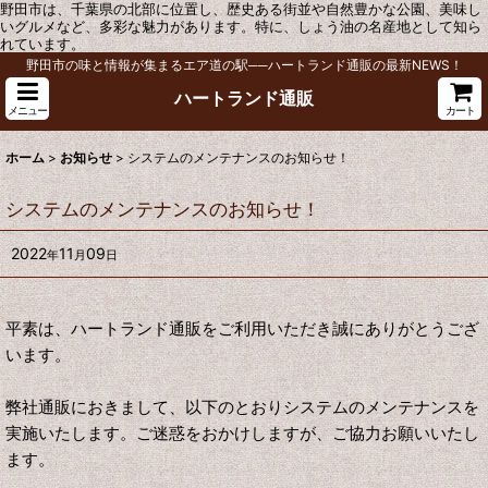
野田市は、千葉県の北部に位置し、歴史ある街並や自然豊かな公園、美味し
いグルメなど、多彩な魅力があります。特に、しょう油の名産地として知ら
れています。
野田市の味と情報が集まるエア道の駅──ハートランド通販の最新NEWS！
ハートランド通販
メニュー
カート
ホーム
>
お知らせ
>
システムのメンテナンスのお知らせ！
システムのメンテナンスのお知らせ！
2022
11
09
年
月
日
平素は、ハートランド通販をご利用いただき誠にありがとうござ
います。
弊社通販におきまして、以下のとおりシステムのメンテナンスを
実施いたします。ご迷惑をおかけしますが、ご協力お願いいたし
ます。