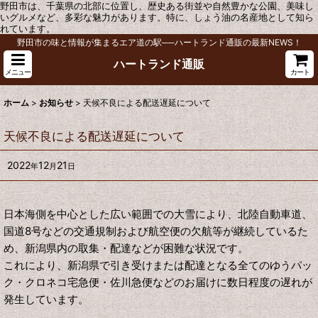
野田市は、千葉県の北部に位置し、歴史ある街並や自然豊かな公園、美味し
いグルメなど、多彩な魅力があります。特に、しょう油の名産地として知ら
れています。
野田市の味と情報が集まるエア道の駅──ハートランド通販の最新NEWS！
ハートランド通販
メニュー
カート
ホーム
>
お知らせ
>
天候不良による配送遅延について
天候不良による配送遅延について
2022
12
21
年
月
日
日本海側を中心とした広い範囲での大雪により、北陸自動車道、
国道8号などの交通規制および航空便の欠航等が継続しているた
め、新潟県内の取集・配達などが困難な状況です。
これにより、新潟県で引き受けまたは配達となる全てのゆうパッ
ク・クロネコ宅急便・佐川急便などのお届けに数日程度の遅れが
発生しています。