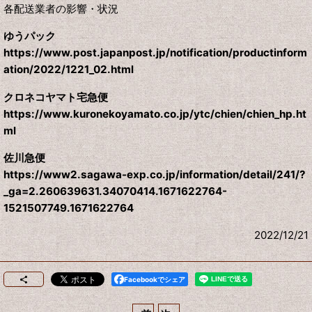
各配送業者の影響・状況
ゆうパック
https://www.post.japanpost.jp/notification/productinform
ation/2022/1221_02.html
クロネコヤマト宅急便
https://www.kuronekoyamato.co.jp/ytc/chien/chien_hp.ht
ml
佐川急便
https://www2.sagawa-exp.co.jp/information/detail/241/?
_ga=2.260639631.34070414.1671622764-
1521507749.1671622764
2022/12/21
Facebookでシェア