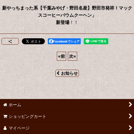
新やっちまった系【千葉みやげ・野田名産】野田市発祥！マック
スコーヒーバウムクーヘン」
新登場
！！
Facebookでシェア
«
前
次
»
お知らせ
ホーム
ショッピングカート
マイページ