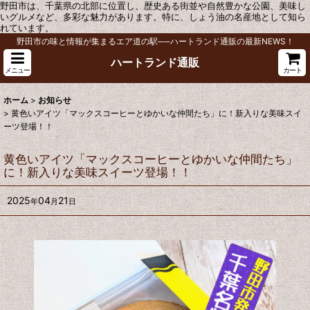
野田市は、千葉県の北部に位置し、歴史ある街並や自然豊かな公園、美味し
いグルメなど、多彩な魅力があります。特に、しょう油の名産地として知ら
れています。
野田市の味と情報が集まるエア道の駅──ハートランド通販の最新NEWS！
ハートランド通販
メニュー
カート
ホーム
>
お知らせ
>
黄色いアイツ「マックスコーヒーとゆかいな仲間たち」に！新入りな美味スイ
ーツ登場！！
黄色いアイツ「マックスコーヒーとゆかいな仲間たち」
に！新入りな美味スイーツ登場！！
2025
04
21
年
月
日