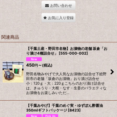
お問い合わせ
お気に入り登録
関連商品
【千葉土産・野田市名物】お漬物の老舗 坂倉「お
り漬け4種詰合せ」
[
555-000-002
]
450
～
(税込)
円
野田名物みやげで大人気なお漬物の詰合せ下総野
田市の老舗「坂倉のお漬物」おり漬け詰合せ
小：120ｇ・大：220ｇこちらのおり漬け詰合せ
は、きゅうり・大根・なす・生姜のバラエティな
お漬物をお楽しみいただ…
【千葉みやげ】千葉のめぐ実・ゆずぽん酢醤油
350mlギフトパッケージ
[
8423
]