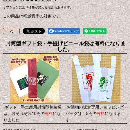
オプションにより価格が変わる場合もあります。
この商品は軽減税率の対象です。
Facebookでシェア
封筒型ギフト袋・手提げビニール袋は有料になりま
した。
ギフト・手土産用封筒型包装袋
お漬物の坂倉専用ショッピング
は、各それぞれ10円の
有料
にな
バッグは、5円の
有料
になりま
りました。
す。