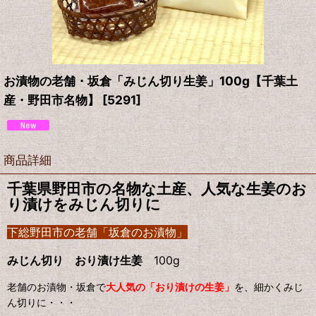
お漬物の老舗・坂倉「みじん切り生姜」100g【千葉土
産・野田市名物】
[
5291
]
商品詳細
千葉県野田市の名物な土産、人気な生姜のお
り漬けをみじん切りに
下総野田市の老舗「坂倉のお漬物」
みじん切り おり漬け生姜
100g
老舗のお漬物・
坂倉で
大人気の「おり漬けの生姜」
を、細かくみじ
ん切りに・・・