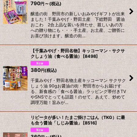
790
～
(税込)
円
醸造の街 野田市の新しいおみやげギフトが出来
ました！千葉みやげ・野田土産 下総野田 醤油
おこわ 2合上品な装いを持たせ、親しいあの方
への贈り物にも・・・手土産、お土産、ご贈答に
お喜び頂けます。醸造の街…
【千葉みやげ・野田名物】キッコーマン・サクサ
クしょう油（食べる醤油）
[
8498
]
380
(税込)
円
千葉みやげ・野田名物土産キッコーマン サクサク
しょう油 90gお醤油の街・野田市からお届けす
る、新食感の「食べる醤油」ラッピング帯付きTV
やSNSでとっても話題！のせて、あえて、炒めて
調理万能！旨みが…
リピータが多い！たまご掛けごはん（TKG）に最
も合う醤油「しじみ醤油」
[
8516
]
360
～
(税込)