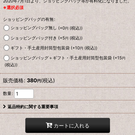
2020年7月1日より、ショッピングバッグ等が有料化になりました。
※選択必須
ショッピングバッグの有無
:
ショッピングバッグ無し
(+0
(税込)
)
円
ショッピングバッグ付き
(+5
(税込)
)
円
ギフト・手土産用封筒型包装袋
(+10
(税込)
)
円
ショッピングバッグ＋ギフト・手土産用封筒型包装袋
(+15
円
(税込)
)
販売価格
:
380
(税込)
円
数量
:
返品特約に関する重要事項
カートに入れる