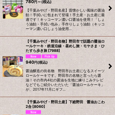
780
～
(税込)
円
【千葉みやげ・野田名産】昔懐かしい風味の醤油
飴！手拭いに包まれて登場！手土産・お土産に最
適です！キッコーマン濃い口醤油を使用！「しょ
う油飴・手拭い包み」手作りしょう油飴（キッコ
ーマン濃い口しょう油使用…
【千葉みやげ・野田名物】野田市で話題の醤油ロ
ールケーキ・鉄道沿線・昼めし旅・モヤさま・ひ
たすら歩き旅
[
7988
]
940
(税込)
円
醤油醸造の街名物 野田市お土産になるスイーツ
ロールケーキです。野田市の名物と言ったら醤
油！その市内4社の醤油を生地に練りこみテレビ
などでもご紹介いただいた「醤油ロールケーキ」
が、2017年11月にギフ…
【千葉みやげ・野田土産】下総野田 醤油おこわ
2合
[
8060
]