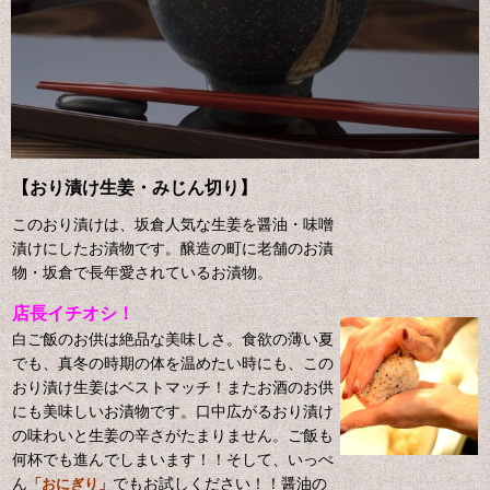
【おり漬け生姜・みじん切り】
このおり漬けは、坂倉人気な生姜を醤油・味噌
漬けにしたお漬物です。
醸造の町に老舗のお漬
物・坂倉で長年愛されているお漬物。
店長イチオシ！
白ご飯のお供は絶品な美味しさ。食欲の薄い夏
でも、真冬の時期の体を温めたい時にも、この
おり漬け生姜はベストマッチ！またお酒のお供
にも美味しいお漬物です。口中広がるおり漬け
の味わいと生姜の辛さがたまりません。ご飯も
何杯でも進んでしまいます！！そして、いっぺ
ん
でもお試しください！！醤油の
「おにぎり」