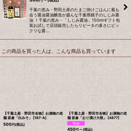
円
千葉の恵み・野田土産のたまご掛けごはんに最も
会う醤油醤油醸造が盛んな千葉県銚子のしじみ醤
油 ！千葉の恵み・「しじみ醤油」150mlギフト包
装お試しで店頭販売したらリピータの多さにビッ
クリな醤…
この商品を買った人は、こんな商品も買っています
【千葉土産・野田市名物】お漬物の老
【千葉土産・野田市名物】お漬物の老
舗 坂倉「白みそ」
[
167-A
]
舗 坂倉「おり漬け大根」
[
4877
]
500
(税込)
円
450
～
(税込)
円