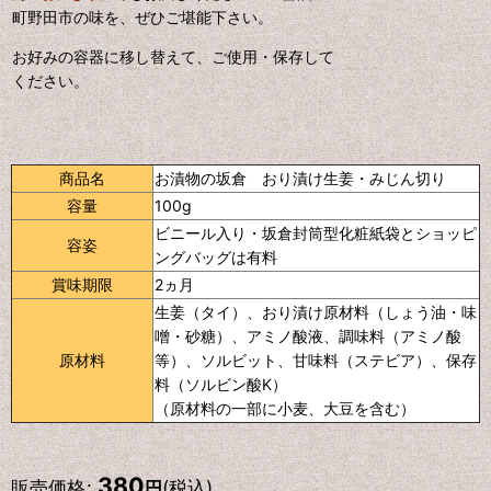
町野田市の味を、ぜひご堪能下さい。
お好みの容器に移し替えて、ご使用・保存して
ください。
商品名
お漬物の坂倉 おり漬け生姜・みじん切り
容量
100g
ビニール入り・坂倉封筒型化粧紙袋とショッピ
容姿
ングバッグは有料
賞味期限
2ヵ月
生姜（タイ）、おり漬け原材料（しょう油・味
噌・砂糖）、アミノ酸液、調味料（アミノ酸
原材料
等）、ソルビット、甘味料（ステビア）、保存
料（ソルビン酸K）
（原材料の一部に小麦、大豆を含む）
380
販売価格
:
(税込)
円