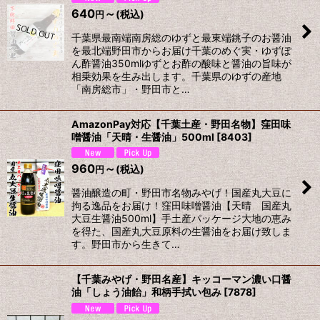
640
～
(税込)
円
千葉県最南端南房総のゆずと最東端銚子のお醤油
を最北端野田市からお届け千葉のめぐ実・ゆずぽ
ん酢醤油350mlゆずとお酢の酸味と醤油の旨味が
相乗効果を生み出します。千葉県のゆずの産地
「南房総市」・野田市と…
AmazonPay対応【千葉土産・野田名物】窪田味
噌醤油「天晴・生醤油」500ml
[
8403
]
960
～
(税込)
円
醤油醸造の町・野田市名物みやげ！国産丸大豆に
拘る逸品をお届け！窪田味噌醤油【天晴 国産丸
大豆生醤油500ml】手土産パッケージ大地の恵み
を得た、国産丸大豆原料の生醤油をお届け致しま
す。野田市から生きて…
【千葉みやげ・野田名産】キッコーマン濃い口醤
油「しょう油飴」和柄手拭い包み
[
7878
]