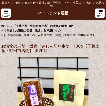
炊きたてご飯にのせるだけ！醤油の町・野田が生んだ、生姜みじん切りの絶品お
供。
ハートランド通販
メニュー
カート
ホーム
>
【千葉土産・野田名物土産】お漬物の坂倉TOP
>
【単品】お漬物の老舗「坂倉」おり漬けもの
>
お漬物の老舗・坂倉「みじん切り生姜」100g【千葉土産・野田市名物】
お漬物の老舗・坂倉「みじん切り生姜」100g【千葉土
産・野田市名物】
[
5291
]